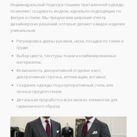
Индивидуальный подход в пошиве приталенной одежды
позволяет создавать модели, идеально подходящие по
фигуре и стилю. Мы предлагаем широкий спектр
дизайнерских решений, которые делают каждое изделие
уникальным:
Регулировка длины рукавов, низа, посадки по талии и
груди;
Выбор цвета, текстуры ткани и комбинированных
материалов;
Возможность декоративной отделки: кант,
декоративная строчка, аппликации, вставки;
Создание одежды под корпоративный стиль или
личные предпочтения;
Детальная проработка всех мелких элементов для
гармоничного образа.