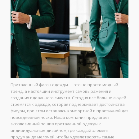
Приталенный фасон одежды — это не просто модный
тренд, а настоящий инструмент самовыражения и
создания идеального силуэта. Сегодня всё больше людей
стремятся к одежде, которая подчёркивает достоинства
фигуры, при этом оставаясь комфортной и практичной для
повседневной носки. Наша компания предлагает
эксклюзивный пошив приталенной одежды с
индивидуальным дизайном, где каждый элемент
продуман до мелочей, чтобы удовлетворять самые