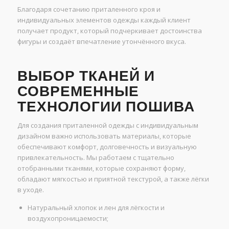
Благодаря сочетанию приталенного кроя и
индивидуальных элементов одежды каждый клиент
получает продукт, который подчеркивает достоинства
фигуры и создаёт впечатление утончённого вкуса.
ВЫБОР ТКАНЕЙ И
СОВРЕМЕННЫЕ
ТЕХНОЛОГИИ ПОШИВА
Для создания приталенной одежды с индивидуальным
дизайном важно использовать материалы, которые
обеспечивают комфорт, долговечность и визуальную
привлекательность. Мы работаем с тщательно
отобранными тканями, которые сохраняют форму,
обладают мягкостью и приятной текстурой, а также лёгки
в уходе.
Натуральный хлопок и лен для лёгкости и
воздухопроницаемости;