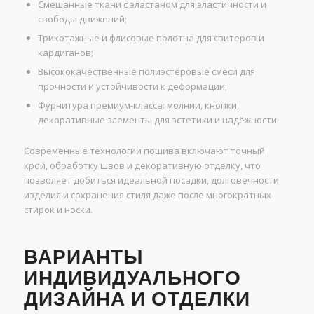
Смешанные ткани с эластаном для эластичности и
свободы движений;
Трикотажные и флисовые полотна для свитеров и
кардиганов;
Высококачественные полиэстеровые смеси для
прочности и устойчивости к деформации;
Фурнитура премиум-класса: молнии, кнопки,
декоративные элементы для эстетики и надёжности.
Современные технологии пошива включают точный
крой, обработку швов и декоративную отделку, что
позволяет добиться идеальной посадки, долговечности
изделия и сохранения стиля даже после многократных
стирок и носки.
ВАРИАНТЫ
ИНДИВИДУАЛЬНОГО
ДИЗАЙНА И ОТДЕЛКИ