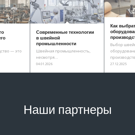
Как выбра
оборудова
го
Современные технологии
производс
его
в швейной
промышленности
Выбор швей
ство — это
Швейная промышленность,
оборудовани
несмотря…
производст
04.01.2026
27.12.2025
Наши партнеры