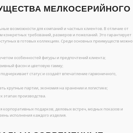
УЩЕСТВА МЕЛКОСЕРИЙНОГО
ные возможности для компаний и частных клиентов. В отличие от
ом конкретных требований, размеров и пожеланий. Это гарантирует
оступных в готовых коллекциях. Среди основных преимуществ можно
учетом особенностей фигуры и предпочтений клиента;
зивный фасон и цветовую гамму;
подчеркивает статус и создаёт впечатление гармоничного,
ь крупные партии, экономия на хранении и логистике;
х этапах производства.
 корпоративных подарков, деловых встреч, модных показов и
вень исполнения каждого изделия.