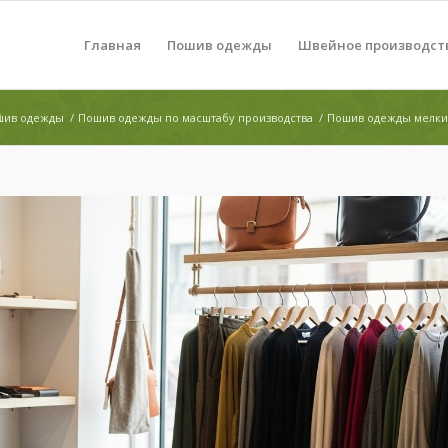
Главная
Пошив одежды
Швейное производст
а
шив одежды
/
Пошив одежды по масштабу производства
/
Пошив одежды мелки