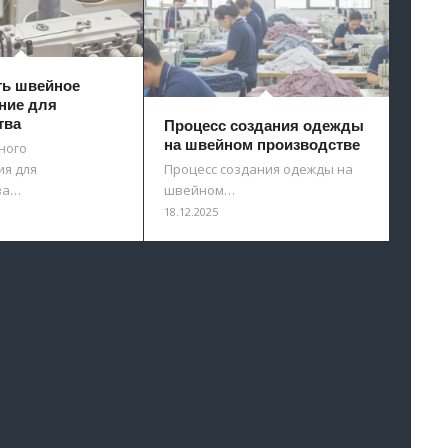
ть швейное
ние для
тва
Процесс создания одежды
на швейном производстве
ного
я для
Процесс создания одежды на
ва…
швейном…
18.12.2025