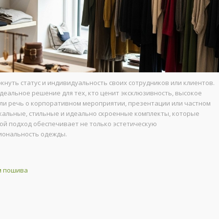
нуть статус и индивидуальность своих сотрудников или клиентов.
еальное решение для тех, кто ценит эксклюзивность, высокое
т ли речь о корпоративном мероприятии, презентации или частном
кальные, стильные и идеально скроенные комплекты, которые
ой подход обеспечивает не только эстетическую
циональность одежды.
м пошива