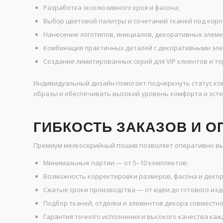
Разработка эксклюзивного кроя и фасона;
Выбор цветовой палитры и сочетаний тканей под корп
Нанесение логотипов, инициалов, декоративных элеме
Комбинация практичных деталей с декоративными эле
Создание лимитированных серий для VIP клиентов и т
Индивидуальный дизайн помогает подчеркнуть статус ко
образы и обеспечивать высокий уровень комфорта и эсте
ГИБКОСТЬ ЗАКАЗОВ И 
Премиум мелкосерийный пошив позволяет оперативно вып
Минимальные партии — от 5–10 комплектов;
Возможность корректировки размеров, фасона и деко
Сжатые сроки производства — от идеи до готового изд
Подбор тканей, отделки и элементов декора совместно
Гарантия точного исполнения и высокого качества ка