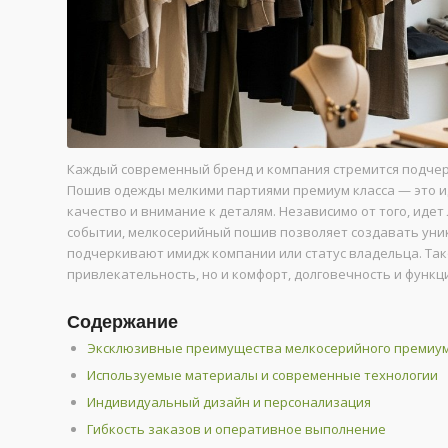
Каждый современный бренд и компания стремится подчерк
Пошив одежды мелкими партиями премиум класса — это ид
качество и внимание к деталям. Независимо от того, иде
событии, мелкосерийный пошив позволяет создавать уни
подчеркивают имидж компании или статус владельца. Так
привлекательность, но и комфорт, долговечность и функ
Содержание
Эксклюзивные преимущества мелкосерийного премиу
Используемые материалы и современные технологии
Индивидуальный дизайн и персонализация
Гибкость заказов и оперативное выполнение