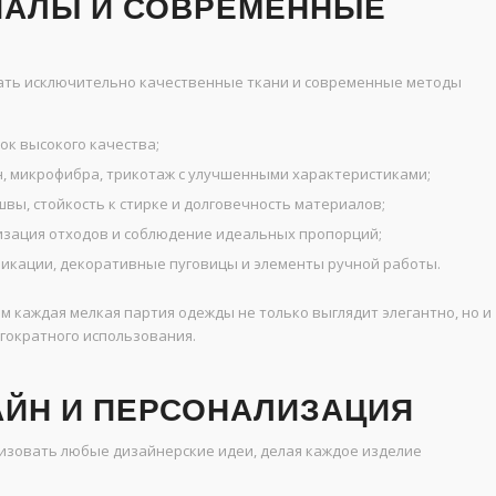
ИАЛЫ И СОВРЕМЕННЫЕ
ать исключительно качественные ткани и современные методы
ок высокого качества;
 микрофибра, трикотаж с улучшенными характеристиками;
ы, стойкость к стирке и долговечность материалов;
изация отходов и соблюдение идеальных пропорций;
икации, декоративные пуговицы и элементы ручной работы.
 каждая мелкая партия одежды не только выглядит элегантно, но и
огократного использования.
ЙН И ПЕРСОНАЛИЗАЦИЯ
изовать любые дизайнерские идеи, делая каждое изделие