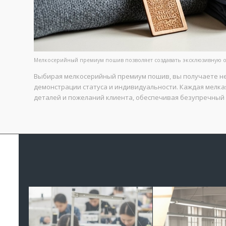
Мелкосерийный премиум пошив позволяет создавать эксклюзивную о
Выбирая мелкосерийный премиум пошив, вы получаете не 
демонстрации статуса и индивидуальности. Каждая мелкая
деталей и пожеланий клиента, обеспечивая безупречный 