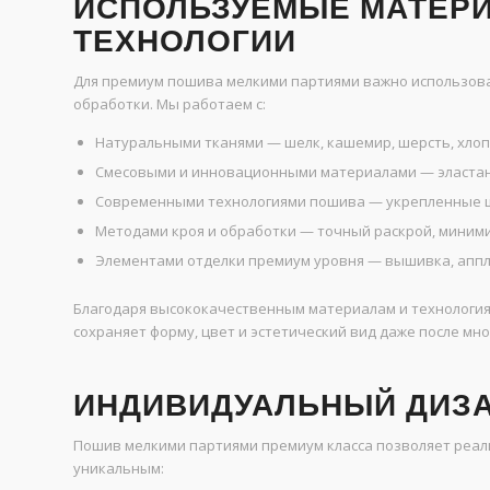
ИСПОЛЬЗУЕМЫЕ МАТЕР
ТЕХНОЛОГИИ
Для премиум пошива мелкими партиями важно использов
обработки. Мы работаем с:
Натуральными тканями — шелк, кашемир, шерсть, хлоп
Смесовыми и инновационными материалами — эластан,
Современными технологиями пошива — укрепленные шв
Методами кроя и обработки — точный раскрой, миним
Элементами отделки премиум уровня — вышивка, аппл
Благодаря высококачественным материалам и технологиям
сохраняет форму, цвет и эстетический вид даже после мн
ИНДИВИДУАЛЬНЫЙ ДИЗА
Пошив мелкими партиями премиум класса позволяет реал
уникальным: