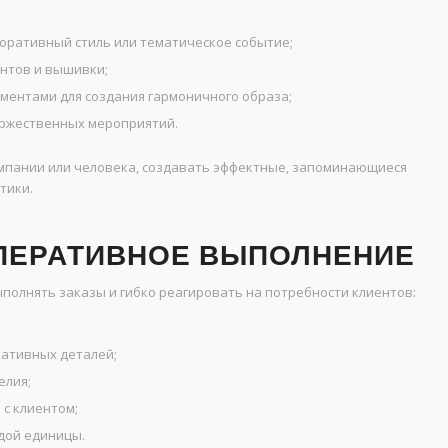
оративный стиль или тематическое событие;
нтов и вышивки;
ментами для создания гармоничного образа;
оржественных мероприятий.
мпании или человека, создавать эффектные, запоминающиеся
тики.
ОПЕРАТИВНОЕ ВЫПОЛНЕНИЕ
олнять заказы и гибко реагировать на потребности клиентов:
ративных деталей;
елия;
 с клиентом;
ждой единицы.