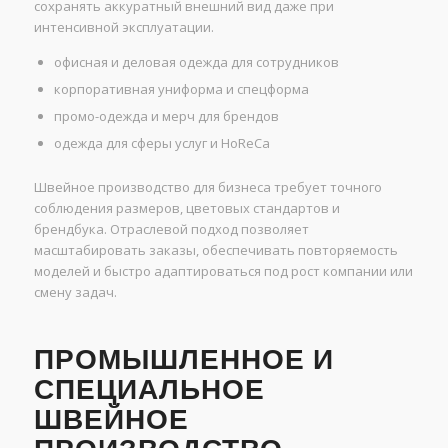
сохранять аккуратный внешний вид даже при
интенсивной эксплуатации.
офисная и деловая одежда для сотрудников
корпоративная униформа и спецформа
промо-одежда и мерч для брендов
одежда для сферы услуг и HoReCa
Швейное производство для бизнеса требует точного
соблюдения размеров, цветовых стандартов и
брендбука. Отраслевой подход позволяет
масштабировать заказы, обеспечивать повторяемость
моделей и быстро адаптироваться под рост компании или
смену задач.
ПРОМЫШЛЕННОЕ И
СПЕЦИАЛЬНОЕ
ШВЕЙНОЕ