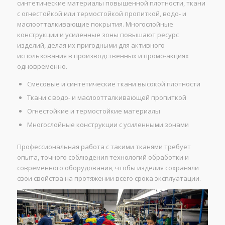
синтетические материалы повышенной плотности, ткани
с огнестойкой или термостойкой пропиткой, водо- и
маслоотталкивающие покрытия. Многослойные
конструкции и усиленные зоны повышают ресурс
изделий, делая их пригодными для активного
использования в производственных и промо-акциях
одновременно.
Смесовые и синтетические ткани высокой плотности
Ткани с водо- и маслоотталкивающей пропиткой
Огнестойкие и термостойкие материалы
Многослойные конструкции с усиленными зонами
Профессиональная работа с такими тканями требует
опыта, точного соблюдения технологий обработки и
современного оборудования, чтобы изделия сохраняли
свои свойства на протяжении всего срока эксплуатации.