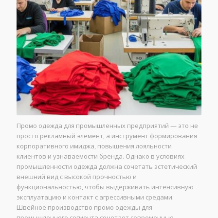
Промо одежда для промышленных предприятий — это не
просто рекламный элемент, а инструмент формирования
корпоративного имиджа, повышения лояльности
клиентов и узнаваемости бренда. Однако в условиях
промышленности одежда должна сочетать эстетический
внешний вид с высокой прочностью и
функциональностью, чтобы выдерживать интенсивную
эксплуатацию и контакт с агрессивными средами.
Швейное производство промо одежды для
промышленного сегмента сочетает современные