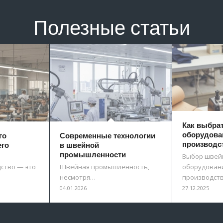
Полезные статьи
Как выбра
оборудова
го
Современные технологии
производс
его
в швейной
промышленности
Выбор швей
ство — это
Швейная промышленность,
оборудовани
несмотря…
производст
04.01.2026
27.12.2025