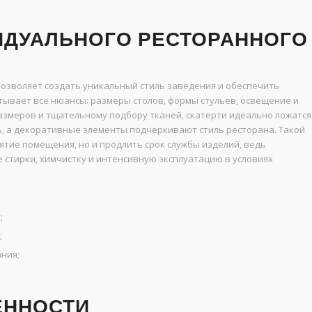
ИДУАЛЬНОГО РЕСТОРАННОГО
озволяет создать уникальный стиль заведения и обеспечить
ывает все нюансы: размеры столов, формы стульев, освещение и
азмеров и тщательному подбору тканей, скатерти идеально ложатся
ь, а декоративные элементы подчеркивают стиль ресторана. Такой
ятие помещения, но и продлить срок службы изделий, ведь
стирки, химчистку и интенсивную эксплуатацию в условиях
;
;
ния;
ЕННОСТИ