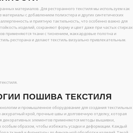
ранных материалов. Для ресторанного текстиля мы используем как
ые материалы с добавлением полиэстера и других синтетических
аллергенность и приятную тактильность, что особенно важно для
тойкость изделий, сохраняют форму и цвет даже при частых стирках
ов применяются ткани с тиснением, жаккардовые полотна и
тиль ресторана и делают текстиль визуально привлекательным.
текстиля.
ГИИ ПОШИВА ТЕКСТИЛЯ
хнологии и промышленное оборудование для создания текстильных
 аккуратный крой, прочные швы и долговечную отделку, которая
ля декоративных элементов применяются методы вышивки,
х особым образом, чтобы избежать усадки и деформации. Каждый
бора тканей и фурнитуры до финальной обработки изделий. Такой