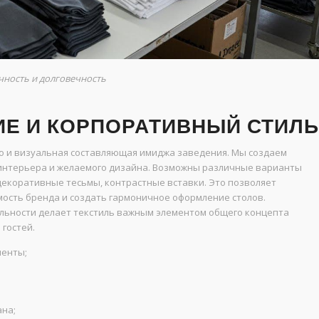
чность и долговечность
ИЕ И КОРПОРАТИВНЫЙ СТИЛЬ
 но и визуальная составляющая имиджа заведения. Мы создаем
 интерьера и желаемого дизайна. Возможны различные варианты
екоративные тесьмы, контрастные вставки. Это позволяет
ость бренда и создать гармоничное оформление столов.
льности делает текстиль важным элементом общего концепта
гостей.
менты;
ана;