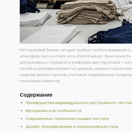
Ресторанный бизнес сегодня требует особого внимания к 
атмосферу уюта и стиля, но и обеспечивает практичность
декоративных покрывал и униформы для персонала — ка
гостей и напрямую влияют на уровень сервиса. Наша ко
изделий для ресторанов, учитывая современные тенденц
пожелания клиентов.
Содержание
Преимущества индивидуального ресторанного текстил
Материалы и их особенности
Современные технологии пошива текстиля
Дизайн, брендирование и корпоративный стиль