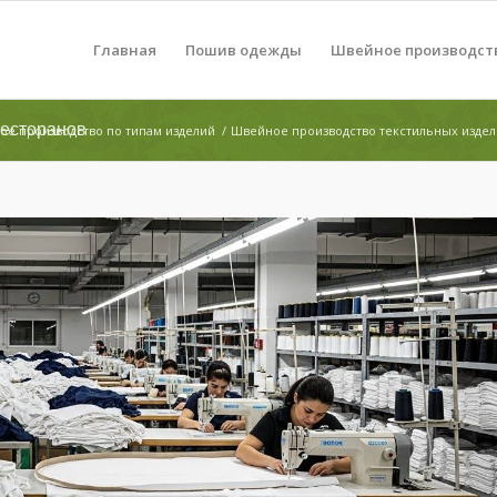
Главная
Пошив одежды
Швейное производст
ресторанов
е производство по типам изделий
/
Швейное производство текстильных изде