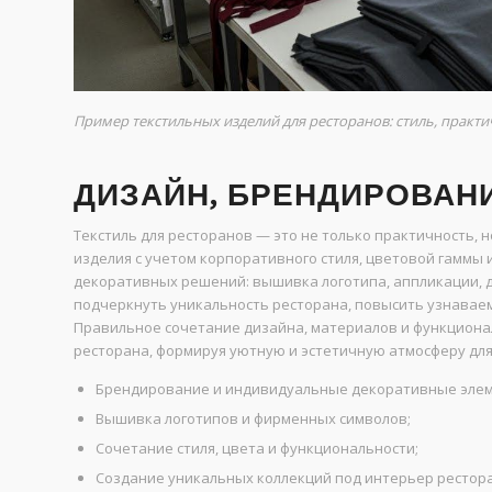
Пример текстильных изделий для ресторанов: стиль, практи
ДИЗАЙН, БРЕНДИРОВАН
Текстиль для ресторанов — это не только практичность,
изделия с учетом корпоративного стиля, цветовой гаммы
декоративных решений: вышивка логотипа, аппликации, д
подчеркнуть уникальность ресторана, повысить узнаваем
Правильное сочетание дизайна, материалов и функциона
ресторана, формируя уютную и эстетичную атмосферу для 
Брендирование и индивидуальные декоративные эле
Вышивка логотипов и фирменных символов;
Сочетание стиля, цвета и функциональности;
Создание уникальных коллекций под интерьер рестор