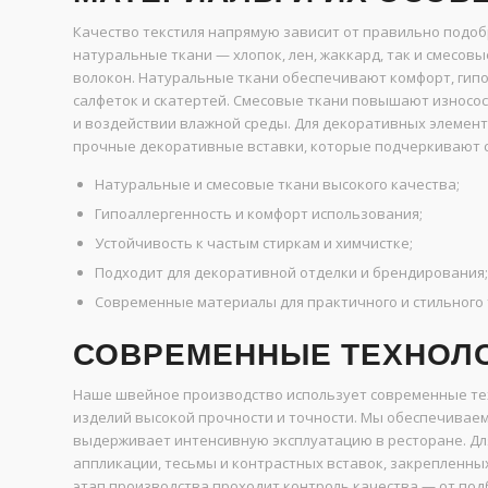
Качество текстиля напрямую зависит от правильно подоб
натуральные ткани — хлопок, лен, жаккард, так и смесов
волокон. Натуральные ткани обеспечивают комфорт, гипо
салфеток и скатертей. Смесовые ткани повышают износос
и воздействии влажной среды. Для декоративных элемент
прочные декоративные вставки, которые подчеркивают с
Натуральные и смесовые ткани высокого качества;
Гипоаллергенность и комфорт использования;
Устойчивость к частым стиркам и химчистке;
Подходит для декоративной отделки и брендирования;
Современные материалы для практичного и стильного 
СОВРЕМЕННЫЕ ТЕХНОЛО
Наше швейное производство использует современные те
изделий высокой прочности и точности. Мы обеспечиваем
выдерживает интенсивную эксплуатацию в ресторане. Д
аппликации, тесьмы и контрастных вставок, закрепленны
этап производства проходит контроль качества — от под