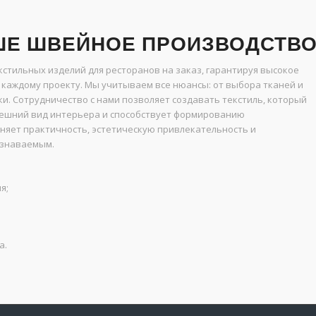
ШЕ ШВЕЙНОЕ ПРОИЗВОДСТВ
стильных изделий для ресторанов на заказ, гарантируя высокое
 каждому проекту. Мы учитываем все нюансы: от выбора тканей и
и. Сотрудничество с нами позволяет создавать текстиль, который
нешний вид интерьера и способствует формированию
няет практичность, эстетическую привлекательность и
узнаваемым.
я;
а.