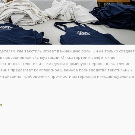
деталям, где текстиль играет важнейшую роль. Он не только создает
 в повседневной эксплуатации. От скатертей и салфеток до
чественные текстильные изделия формируют первое впечатление
мпания предлагает комплексное швейное производство текстильных
ии дизайна, требования к прочности материалов и индивидуальные
я