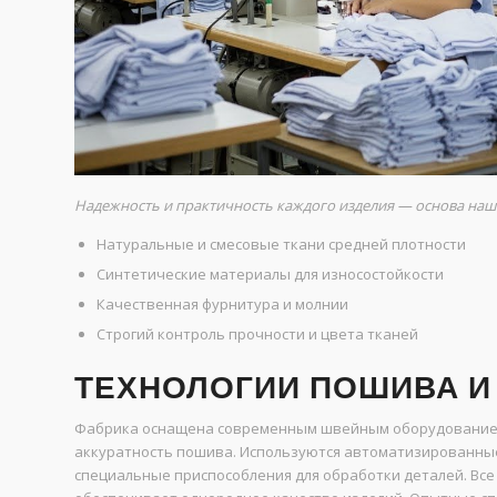
Надежность и практичность каждого изделия — основа наш
Натуральные и смесовые ткани средней плотности
Синтетические материалы для износостойкости
Качественная фурнитура и молнии
Строгий контроль прочности и цвета тканей
ТЕХНОЛОГИИ ПОШИВА И
Фабрика оснащена современным швейным оборудованием
аккуратность пошива. Используются автоматизированн
специальные приспособления для обработки деталей. Все