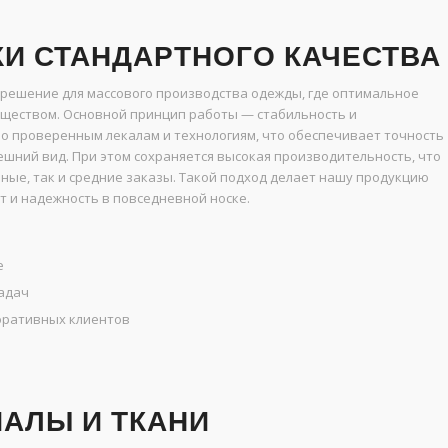
И СТАНДАРТНОГО КАЧЕСТВА
 решение для массового производства одежды, где оптимальное
ществом. Основной принцип работы — стабильность и
по проверенным лекалам и технологиям, что обеспечивает точность
ешний вид. При этом сохраняется высокая производительность, что
ые, так и средние заказы. Такой подход делает нашу продукцию
т и надежность в повседневной носке.
е
задач
поративных клиентов
АЛЫ И ТКАНИ