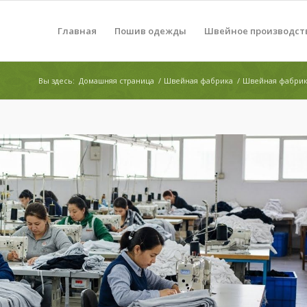
Главная
Пошив одежды
Швейное производст
Вы здесь:
Домашняя страница
/
Швейная фабрика
/
Швейная фабрика