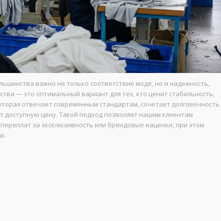
ьшинства важно не только соответствие моде, но и надежность,
тва — это оптимальный вариант для тех, кто ценит стабильность,
оторая отвечает современным стандартам, сочетает долговечность
т доступную цену. Такой подход позволяет нашим клиентам
 переплат за эксклюзивность или брендовые наценки, при этом
и.