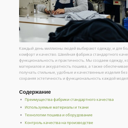
Каждый день миллионы людей выбирают одежду, и для бол
комфорт и качество. Швейная фабрика стандартного качес
функциональность и практичность. Мы создаем одежду, к
материалов и аккуратность пошива, а также обеспечивае
получать стильные, удобные и качественные изделия без
сохраняя эстетичность и функциональность каждой модел
Содержание
Преимущества фабрики стандартного качества
Используемые материалы и ткани
Технологии пошива и оборудование
Контроль качества на производстве