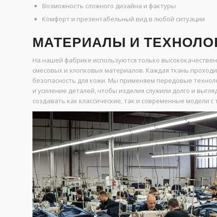
Возможность сложного дизайна и фактуры
Комфорт и презентабельный вид в любой ситуации
МАТЕРИАЛЫ И ТЕХНОЛО
На нашей фабрике используются только высококачествен
смесовых и хлопковых материалов. Каждая ткань проходит
безопасность для кожи. Мы применяем передовые технол
и усиление деталей, чтобы изделия служили долго и выг
создавать как классические, так и современные модели с