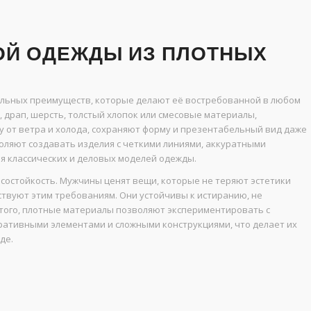
ОЙ ОДЕЖДЫ ИЗ ПЛОТНЫХ
альных преимуществ, которые делают её востребованной в любом
д, драп, шерсть, толстый хлопок или смесовые материалы,
 от ветра и холода, сохраняют форму и презентабельный вид даже
оляют создавать изделия с четкими линиями, аккуратными
я классических и деловых моделей одежды.
состойкость. Мужчины ценят вещи, которые не теряют эстетики
тствуют этим требованиям. Они устойчивы к истиранию, не
того, плотные материалы позволяют экспериментировать с
оративными элементами и сложными конструкциями, что делает их
де.