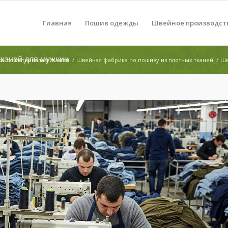
Главная
Пошив одежды
Швейное производст
каней для мужчин
а по материалам тканей
/
Швейная фабрика по пошиву из плотных тканей
/
Шв