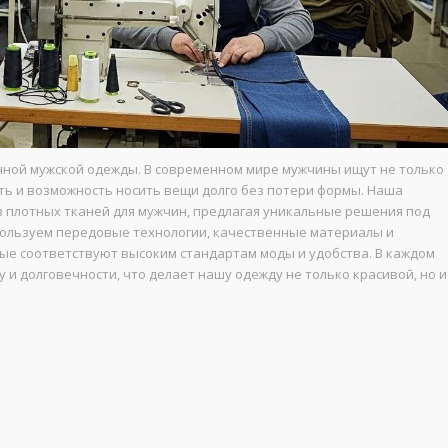
чной мужской одежды. В современном мире мужчины ищут не только
сть и возможность носить вещи долго без потери формы. Наша
 плотных тканей для мужчин, предлагая уникальные решения под
спользуем передовые технологии, качественные материалы и
ые соответствуют высоким стандартам моды и удобства. В каждом
 и долговечности, что делает нашу одежду не только красивой, но и