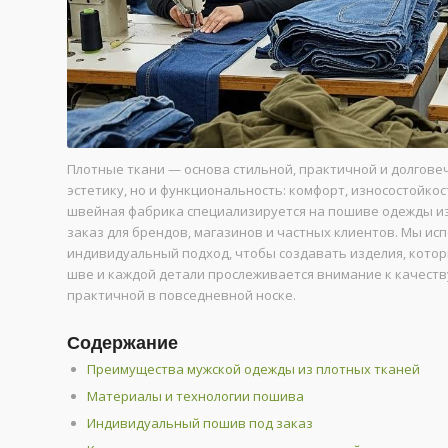
Плотные ткани — основа стильной, практичной и долгове
эстетику, но и функциональность: комфорт, износостойко
швейная фабрика специализируется на пошиве одежды из
заказ для брендов, магазинов и частных клиентов. Мы и
индивидуальный подход, чтобы создавать изделия, котор
шве и каждой детали прослеживается внимание к качеству
практичной в повседневной носке.
Содержание
Преимущества мужской одежды из плотных тканей
Материалы и технологии пошива
Индивидуальный пошив под заказ