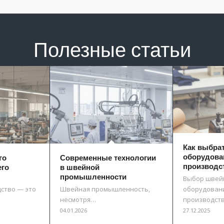
Полезные статьи
Как выбра
оборудова
го
Современные технологии
производс
его
в швейной
промышленности
Выбор швей
ство — это
Швейная промышленность,
оборудовани
несмотря…
производст
04.01.2026
27.12.2025