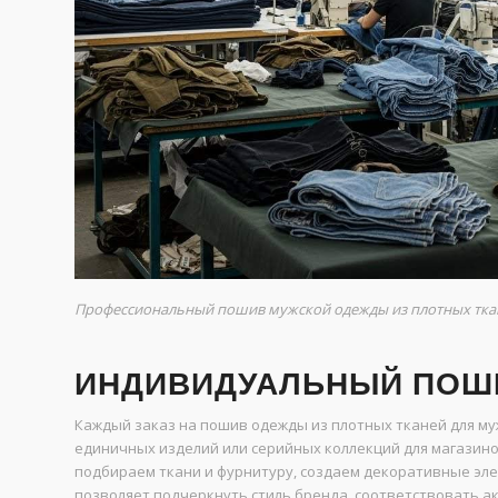
Профессиональный пошив мужской одежды из плотных тка
ИНДИВИДУАЛЬНЫЙ ПОШИ
Каждый заказ на пошив одежды из плотных тканей для м
единичных изделий или серийных коллекций для магазин
подбираем ткани и фурнитуру, создаем декоративные эл
позволяет подчеркнуть стиль бренда, соответствовать 