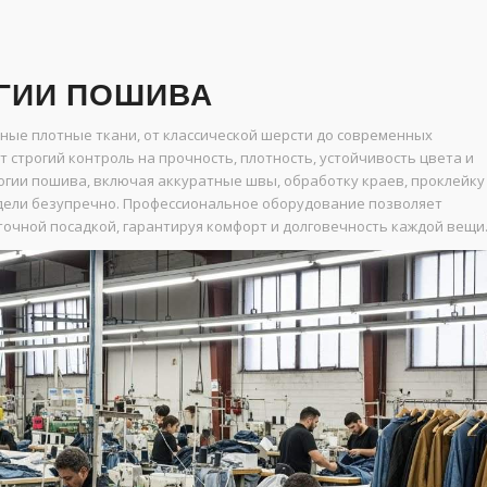
ГИИ ПОШИВА
ные плотные ткани, от классической шерсти до современных
 строгий контроль на прочность, плотность, устойчивость цвета и
огии пошива, включая аккуратные швы, обработку краев, проклейку
лядели безупречно. Профессиональное оборудование позволяет
 точной посадкой, гарантируя комфорт и долговечность каждой вещи