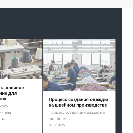
ть швейное
ние для
тва
Процесс создания одежды
на швейном производстве
ного
я для
Процесс создания одежды на
ва…
швейном…
18.12.2025