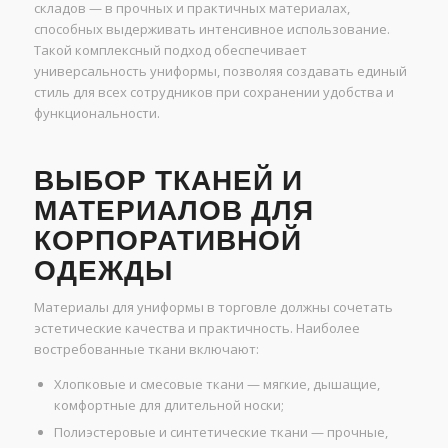
складов — в прочных и практичных материалах,
способных выдерживать интенсивное использование.
Такой комплексный подход обеспечивает
универсальность униформы, позволяя создавать единый
стиль для всех сотрудников при сохранении удобства и
функциональности.
ВЫБОР ТКАНЕЙ И
МАТЕРИАЛОВ ДЛЯ
КОРПОРАТИВНОЙ
ОДЕЖДЫ
Материалы для униформы в торговле должны сочетать
эстетические качества и практичность. Наиболее
востребованные ткани включают:
Хлопковые и смесовые ткани — мягкие, дышащие,
комфортные для длительной носки;
Полиэстеровые и синтетические ткани — прочные,