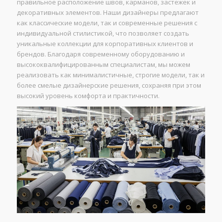
правильное расположение швов, карманов, застежек и
декоративных элементов. Наши дизайнеры предлагают
как классические модели, так и современные решения с
индивидуальной стилистикой, что позволяет создать
уникальные коллекции для корпоративных клиентов и
брендов. Благодаря современному оборудованию и
высококвалифицированным специалистам, мы можем
реализовать как минималистичные, строгие модели, так и
более смелые дизайнерские решения, сохраняя при этом
высокий уровень комфорта и практичности.