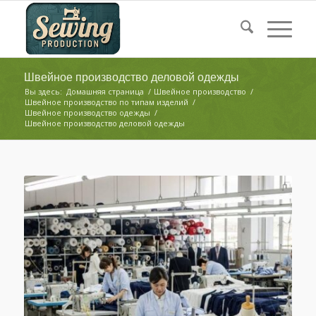
Швейное производство деловой одежды
Вы здесь:
Домашняя страница
/
Швейное производство
/
Швейное производство по типам изделий
/
Швейное производство одежды
/
Швейное производство деловой одежды