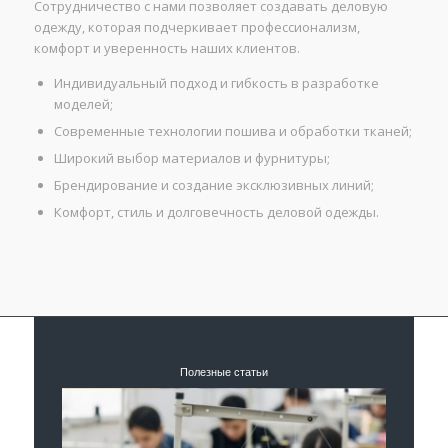
Сотрудничество с нами позволяет создавать деловую
одежду, которая подчеркивает профессионализм,
комфорт и уверенность наших клиентов.
Индивидуальный подход и гибкость в разработке
моделей;
Современные технологии пошива и обработки тканей;
Широкий выбор материалов и фурнитуры;
Брендирование и создание эксклюзивных линий;
Комфорт, стиль и долговечность деловой одежды.
Полезные статьи