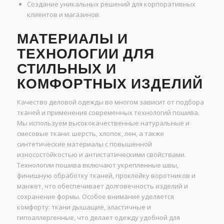
Создание уникальных решений для корпоративных
клиентов и магазинов.
МАТЕРИАЛЫ И
ТЕХНОЛОГИИ ДЛЯ
СТИЛЬНЫХ И
КОМФОРТНЫХ ИЗДЕЛИЙ
Качество деловой одежды во многом зависит от подбора
тканей и применения современных технологий пошива.
Мы используем высококачественные натуральные и
смесовые ткани: шерсть, хлопок, лен, а также
синтетические материалы с повышенной
износостойкостью и антистатическими свойствами.
Технологии пошива включают укрепленные швы,
финишную обработку тканей, проклейку воротников и
манжет, что обеспечивает долговечность изделий и
сохранение формы. Особое внимание уделяется
комфорту: ткани дышащие, эластичные и
гипоаллергенные, что делает одежду удобной для