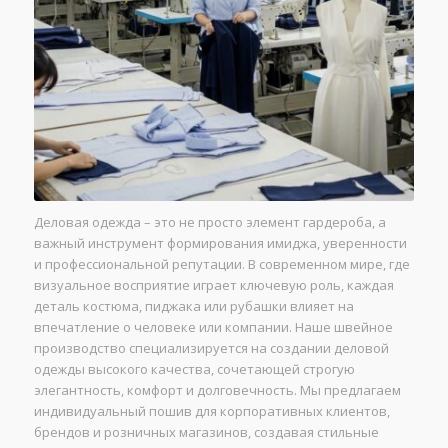
Деловая одежда – это не просто элемент гардероба, а
важный инструмент формирования имиджа, уверенности
и профессиональной репутации. В современном мире, где
визуальное восприятие играет ключевую роль, каждая
деталь костюма, пиджака или рубашки влияет на
впечатление о человеке или компании. Наше швейное
производство специализируется на создании деловой
одежды высокого качества, сочетающей строгую
элегантность, комфорт и долговечность. Мы предлагаем
индивидуальный пошив для корпоративных клиентов,
брендов и розничных магазинов, создавая стильные