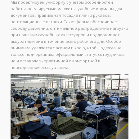
Мы проектируем униформу с учетом особенностей
работы: регулируемые манжеты, удобные карманы для
документов, правильная посадка плеч и рукавов,
вентиляционные вставки. Такая форма обеспечивает
свободу движений, оптимальное распределение нагрузки
при ношении служебных аксессуаров и поддерживает
аккуратный вид в течение всего рабочего дня. Особое
внимание уделяется фасонам и крою, чтобы одежда не
только подчеркивала официальный статус сотрудников,
но и оставалась практичной и комфортной в
повседневной эксплуатации.