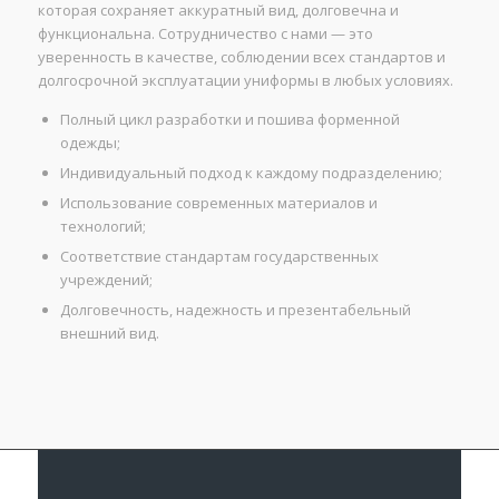
которая сохраняет аккуратный вид, долговечна и
функциональна. Сотрудничество с нами — это
уверенность в качестве, соблюдении всех стандартов и
долгосрочной эксплуатации униформы в любых условиях.
Полный цикл разработки и пошива форменной
одежды;
Индивидуальный подход к каждому подразделению;
Использование современных материалов и
технологий;
Соответствие стандартам государственных
учреждений;
Долговечность, надежность и презентабельный
внешний вид.