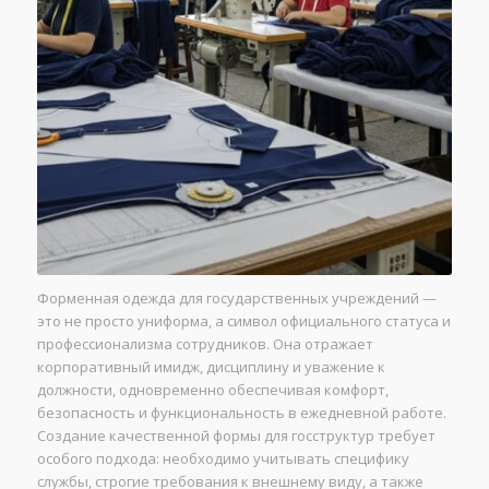
Форменная одежда для государственных учреждений —
это не просто униформа, а символ официального статуса и
профессионализма сотрудников. Она отражает
корпоративный имидж, дисциплину и уважение к
должности, одновременно обеспечивая комфорт,
безопасность и функциональность в ежедневной работе.
Создание качественной формы для госструктур требует
особого подхода: необходимо учитывать специфику
службы, строгие требования к внешнему виду, а также