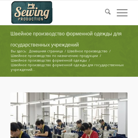
Швейное производство форменной одежды для
государственных учреждений
Вы здесь:
Домашняя страница
/
Швейное производство
/
Швейное производство по назначению продукции
/
Швейное производство форменной одежды
/
Швейное производство форменной одежды для государственных
учреждений...