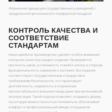
Форменная одежда для государственных учреждений с
продуманной эргономикой и комфортной посадкой
КОНТРОЛЬ КАЧЕСТВА И
СООТВЕТСТВИЕ
СТАНДАРТАМ
Наше швейное производство уделяет особое внимание
контролю качества каждого изделия. Проверяются
прочность швов, устойчивость тканей к износу и стиркам,
функциональность карманов и застежек. Все изделия
соответствуют государственным стандартам и
требованиям безопасности, что гарантирует
долговечность, надежность и сохранение
презентабельного внешнего вида даже при интенсивной
эксплуатации. Такой подход позволяет создавать форму,
на которую можно полностью положиться, обеспечивая
комфорт и профессиональный имидж сотрудников