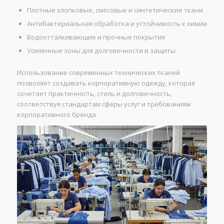
Плотные хлопковые, смесовые и синтетические ткани
Антибактериальная обработка и устойчивость к химии
Водоотталкивающие и прочные покрытия
Усиленные зоны для долговечности и защиты
Использование современных технических тканей
позволяет создавать корпоративную одежду, которая
сочетает практичность, стиль и долговечность,
соответствуя стандартам сферы услуг и требованиям
корпоративного бренда.