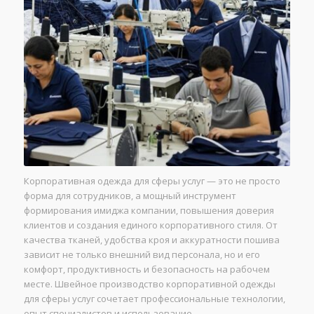
Корпоративная одежда для сферы услуг — это не просто
форма для сотрудников, а мощный инструмент
формирования имиджа компании, повышения доверия
клиентов и создания единого корпоративного стиля. От
качества тканей, удобства кроя и аккуратности пошива
зависит не только внешний вид персонала, но и его
комфорт, продуктивность и безопасность на рабочем
месте. Швейное производство корпоративной одежды
для сферы услуг сочетает профессиональные технологии,
опыт специалистов и использование