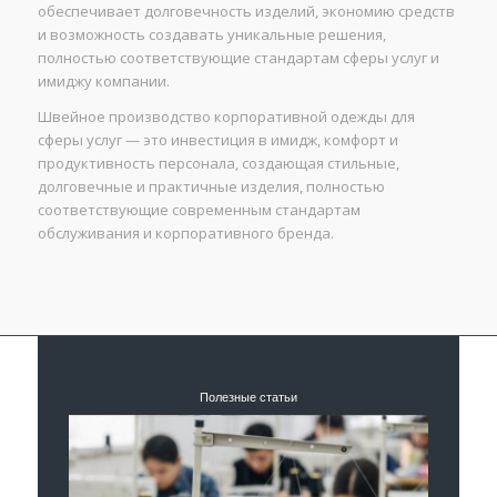
обеспечивает долговечность изделий, экономию средств
и возможность создавать уникальные решения,
полностью соответствующие стандартам сферы услуг и
имиджу компании.
Швейное производство корпоративной одежды для
сферы услуг — это инвестиция в имидж, комфорт и
продуктивность персонала, создающая стильные,
долговечные и практичные изделия, полностью
соответствующие современным стандартам
обслуживания и корпоративного бренда.
Полезные статьи