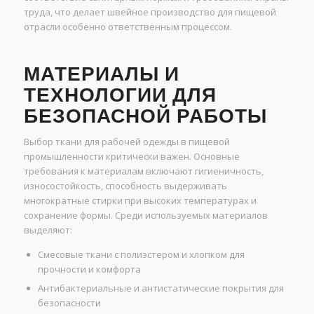
труда, что делает швейное производство для пищевой
отрасли особенно ответственным процессом.
МАТЕРИАЛЫ И
ТЕХНОЛОГИИ ДЛЯ
БЕЗОПАСНОЙ РАБОТЫ
Выбор ткани для рабочей одежды в пищевой
промышленности критически важен. Основные
требования к материалам включают гигиеничность,
износостойкость, способность выдерживать
многократные стирки при высоких температурах и
сохранение формы. Среди используемых материалов
выделяют:
Смесовые ткани с полиэстером и хлопком для
прочности и комфорта
Антибактериальные и антистатические покрытия для
безопасности