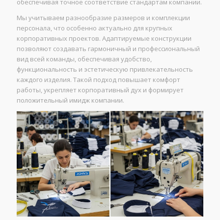
обеспечивая точное соответствие стандартам компании.
Мы учитываем разнообразие размеров и комплекции
персонала, что особенно актуально для крупных
корпоративных проектов. Адаптируемые конструкции
позволяют создавать гармоничный и профессиональный
вид всей команды, обеспечивая удобство,
функциональность и эстетическую привлекательность
каждого изделия. Такой подход повышает комфорт
работы, укрепляет корпоративный дух и формирует
положительный имидж компании.