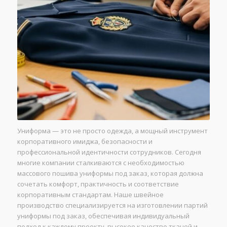
Униформа — это не просто одежда, а мощный инструмент
корпоративного имиджа, безопасности и
профессиональной идентичности сотрудников. Сегодня
многие компании сталкиваются с необходимостью
массового пошива униформы под заказ, которая должна
сочетать комфорт, практичность и соответствие
корпоративным стандартам. Наше швейное
производство специализируется на изготовлении партий
униформы под заказ, обеспечивая индивидуальный
подход к каждому проекту, высокое качество тканей и