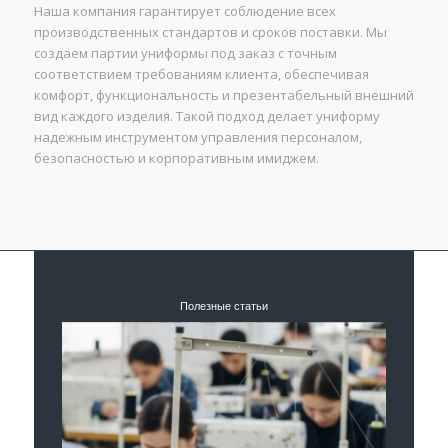
Наша компания гарантирует соблюдение всех
производственных стандартов и сроков поставки. Мы
создаем партии униформы под заказ с точным
соответствием требованиям клиента, обеспечивая
комфорт, функциональность и презентабельный внешний
вид каждого изделия. Такой подход делает униформу
надежным инструментом управления персоналом,
безопасностью и корпоративным имиджем.
Полезные статьи