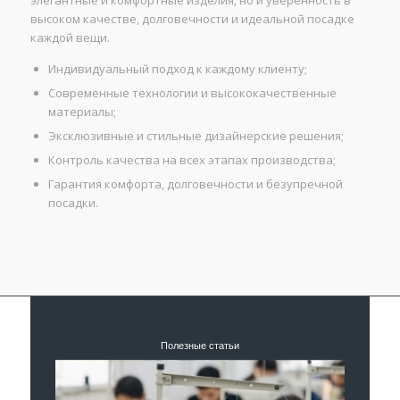
высоком качестве, долговечности и идеальной посадке
каждой вещи.
Индивидуальный подход к каждому клиенту;
Современные технологии и высококачественные
материалы;
Эксклюзивные и стильные дизайнерские решения;
Контроль качества на всех этапах производства;
Гарантия комфорта, долговечности и безупречной
посадки.
Полезные статьи