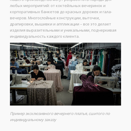
любых мероприятий: от коктейльных вечеринок и
корпоративных банкетов до красных дорожек и гала-
вечеров. Многослойные конструкции, выточки,
драпировки, вышивки и аппликации – все это делает
изделия выразительными и уникальными, подчеркивая
индивидуальность каждого клиента.
Пример эксклюзивного вечернего платья, сшитого по
индивидуальному заказу