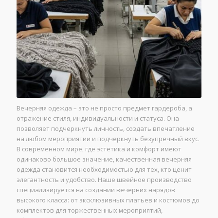
Вечерняя одежда – это не просто предмет гардероба, а
отражение стиля, индивидуальности и статуса. Она
позволяет подчеркнуть личность, создать впечатление
на любом мероприятии и подчеркнуть безупречный вкус.
В современном мире, где эстетика и комфорт имеют
одинаково большое значение, качественная вечерняя
одежда становится необходимостью для тех, кто ценит
элегантность и удобство. Наше швейное производство
специализируется на создании вечерних нарядов
высокого класса: от эксклюзивных платьев и костюмов до
комплектов для торжественных мероприятий,