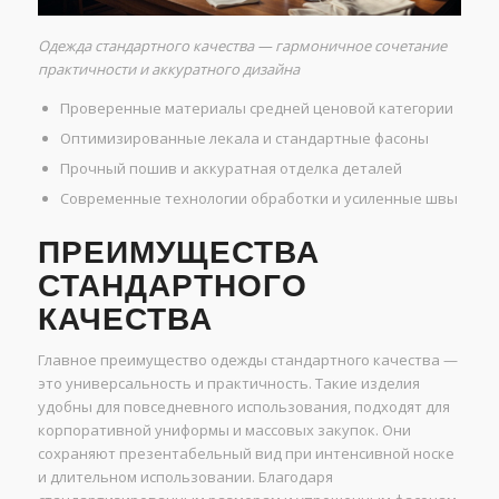
Одежда стандартного качества — гармоничное сочетание
практичности и аккуратного дизайна
Проверенные материалы средней ценовой категории
Оптимизированные лекала и стандартные фасоны
Прочный пошив и аккуратная отделка деталей
Современные технологии обработки и усиленные швы
ПРЕИМУЩЕСТВА
СТАНДАРТНОГО
КАЧЕСТВА
Главное преимущество одежды стандартного качества —
это универсальность и практичность. Такие изделия
удобны для повседневного использования, подходят для
корпоративной униформы и массовых закупок. Они
сохраняют презентабельный вид при интенсивной носке
и длительном использовании. Благодаря