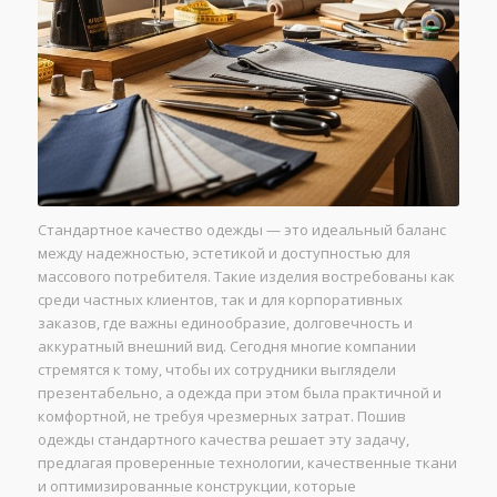
Стандартное качество одежды — это идеальный баланс
между надежностью, эстетикой и доступностью для
массового потребителя. Такие изделия востребованы как
среди частных клиентов, так и для корпоративных
заказов, где важны единообразие, долговечность и
аккуратный внешний вид. Сегодня многие компании
стремятся к тому, чтобы их сотрудники выглядели
презентабельно, а одежда при этом была практичной и
комфортной, не требуя чрезмерных затрат. Пошив
одежды стандартного качества решает эту задачу,
предлагая проверенные технологии, качественные ткани
и оптимизированные конструкции, которые