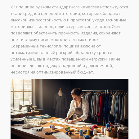
Для пошива одежды стандартного качества используются
ткани средней ценовой категории, которые обладают
высокой износостойкостью и простотой ухода. Основные
материалы — хлопок, полиэстер, смесовые ткани. Они
позволяют обеспечить прочность изделия, сохраняют
цвет и форму после многочисленных стирок.
Современные технологии пошива включают
автоматизированный раскрой, обработку краев и
усиленные швы в местах повышенной нагрузки. Такие
решения делают одежду надежной и долговечной,
несмотря на оптимизированный бюджет.