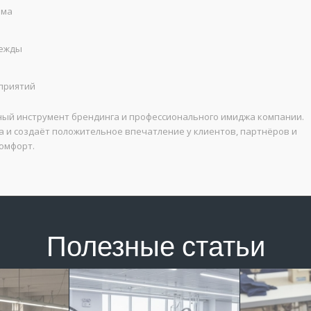
зма
дежды
приятий
ый инструмент брендинга и профессионального имиджа компании.
 и создаёт положительное впечатление у клиентов, партнёров и
комфорт.
Полезные статьи