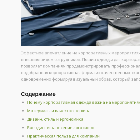
Эффектное впечатление на корпоративных мероприятиях с
внешним видом сотрудников. Пошив одежды для корпорат
позволяет компаниям продемонстрировать профессионали
подобранная корпоративная форма из качественных ткан
одновременно формируя визуальный образ, который запо
Содержание
Почему корпоративная одежда важна на мероприятия
Материалы и качество пошива
Дизайн, стиль и эргономика
Брендинг и нанесение логотипов
Практическая польза для компании