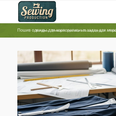
Пошив одежды для корпоративных задач для мер
Вы здесь:
Домашняя страница
/
Пошив одежды
/
Поши