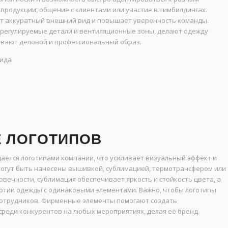
продукции, общение с клиентами или участие в тимбилдингах.
ёт аккуратный внешний вид и повышает уверенность команды.
 регулируемые детали и вентиляционные зоны, делают одежду
ивают деловой и профессиональный образ.
вида
Е ЛОГОТИПОВ
ается логотипами компании, что усиливает визуальный эффект и
 могут быть нанесены вышивкой, сублимацией, термотрансфером или
вечности, сублимация обеспечивает яркость и стойкость цвета, а
ртии одежды с одинаковыми элементами. Важно, чтобы логотипы
сотрудников. Фирменные элементы помогают создать
реди конкурентов на любых мероприятиях, делая её бренд