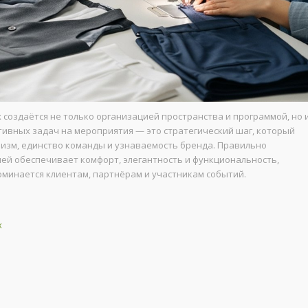
оздаётся не только организацией пространства и программой, но 
ивных задач на мероприятия — это стратегический шаг, который
зм, единство команды и узнаваемость бренда. Правильно
ей обеспечивает комфорт, элегантность и функциональность,
минается клиентам, партнёрам и участникам событий.
х