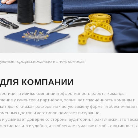
еркивает профессионализм и стиль команды
 ДЛЯ КОМПАНИИ
естиция в имидж компании и эффективность работы команды.
тление у клиентов и партнёров, повышает сплочённость команды и
жит долго, снижая расходы на частую замену формы, и обеспечивает
рменных цветов и логотипов помогает визуально
 усиливает доверие со стороны аудитории. Практически, это такж
ессионально и удобно, что облегчает участие в любых активностях