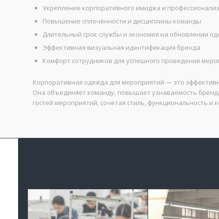
Укрепление корпоративного имиджа и профессионали
Повышение сплочённости и дисциплины команды
Длительный срок службы и экономия на обновлении о
Эффективная визуальная идентификация бренда
Комфорт сотрудников для успешного проведения меро
Корпоративная одежда для мероприятий — это эффективн
Она объединяет команду, повышает узнаваемость бренда
гостей мероприятий, сочетая стиль, функциональность и 