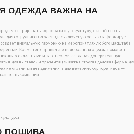
Я ОДЕЖДА ВАЖНА НА
продемонстрировать корпоративную культуру, сплочённость
да для сотрудников играет здесь ключевую роль. Она формирует
 создаёт визуальную гармонию на мероприятиях любого масштаба
ференций. Кроме того, правильно подобранная одежда помогает
уникацию с клиентами и партнёрами, создавая доверительную
ятия: для выставок и презентаций важна строгая деловая форма, дл
рая не ограничивает движения, а для вечерних корпоративов —
иальность компании.
 культуры
О ПОШИВА