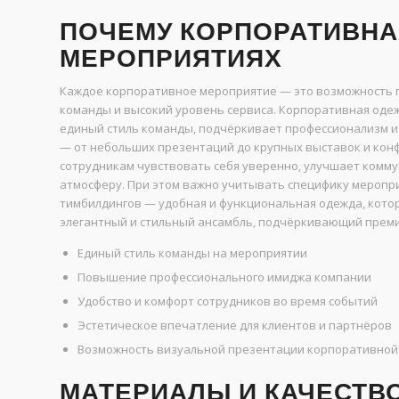
ПОЧЕМУ КОРПОРАТИВНА
МЕРОПРИЯТИЯХ
Каждое корпоративное мероприятие — это возможность 
команды и высокий уровень сервиса. Корпоративная одеж
единый стиль команды, подчёркивает профессионализм и
— от небольших презентаций до крупных выставок и кон
сотрудникам чувствовать себя уверенно, улучшает комм
атмосферу. При этом важно учитывать специфику меропри
тимбилдингов — удобная и функциональная одежда, кото
элегантный и стильный ансамбль, подчёркивающий прем
Единый стиль команды на мероприятии
Повышение профессионального имиджа компании
Удобство и комфорт сотрудников во время событий
Эстетическое впечатление для клиентов и партнёров
Возможность визуальной презентации корпоративной
МАТЕРИАЛЫ И КАЧЕСТВ