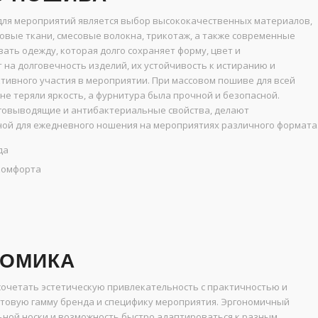
ля мероприятий является выбор высококачественных материалов,
овые ткани, смесовые волокна, трикотаж, а также современные
ать одежду, которая долго сохраняет форму, цвет и
на долговечность изделий, их устойчивость к истиранию и
тивного участия в мероприятии. При массовом пошиве для всей
 не теряли яркость, а фурнитура была прочной и безопасной.
говыводящие и антибактериальные свойства, делают
ной для ежедневного ношения на мероприятиях различного формата
да
 комфорта
НОМИКА
очетать эстетическую привлекательность с практичностью и
етовую гамму бренда и специфику мероприятия. Эргономичный
ьной носки и возможность быстро адаптироваться к разным