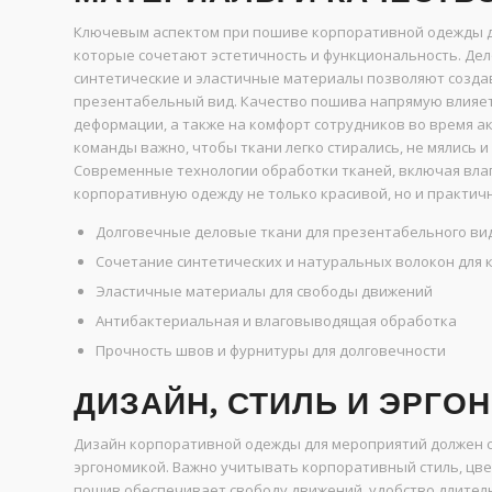
Ключевым аспектом при пошиве корпоративной одежды д
которые сочетают эстетичность и функциональность. Дел
синтетические и эластичные материалы позволяют создав
презентабельный вид. Качество пошива напрямую влияет 
деформации, а также на комфорт сотрудников во время ак
команды важно, чтобы ткани легко стирались, не мялись и
Современные технологии обработки тканей, включая вла
корпоративную одежду не только красивой, но и практич
Долговечные деловые ткани для презентабельного ви
Сочетание синтетических и натуральных волокон для
Эластичные материалы для свободы движений
Антибактериальная и влаговыводящая обработка
Прочность швов и фурнитуры для долговечности
ДИЗАЙН, СТИЛЬ И ЭРГО
Дизайн корпоративной одежды для мероприятий должен с
эргономикой. Важно учитывать корпоративный стиль, цв
пошив обеспечивает свободу движений, удобство длител