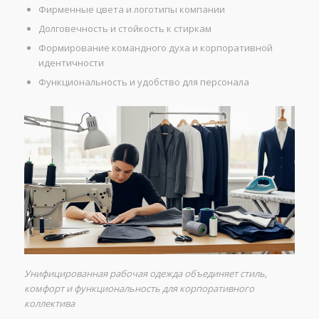
Фирменные цвета и логотипы компании
Долговечность и стойкость к стиркам
Формирование командного духа и корпоративной
идентичности
Функциональность и удобство для персонала
Унифицированная рабочая одежда объединяет стиль,
комфорт и функциональность для корпоративного
коллектива