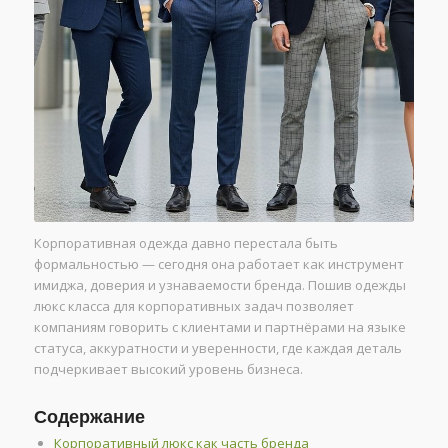
Корпоративная одежда давно перестала быть
формальностью — сегодня она работает как инструмент
имиджа, доверия и узнаваемости бренда. Пошив одежды
люкс класса для корпоративных задач позволяет
компаниям говорить с клиентами и партнёрами на языке
статуса, аккуратности и уверенности, где каждая деталь
подчеркивает высокий уровень бизнеса.
Содержание
Корпоративный люкс как часть бренда