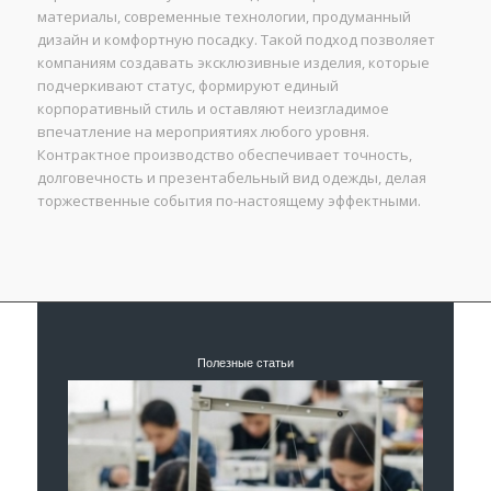
материалы, современные технологии, продуманный
дизайн и комфортную посадку. Такой подход позволяет
компаниям создавать эксклюзивные изделия, которые
подчеркивают статус, формируют единый
корпоративный стиль и оставляют неизгладимое
впечатление на мероприятиях любого уровня.
Контрактное производство обеспечивает точность,
долговечность и презентабельный вид одежды, делая
торжественные события по-настоящему эффектными.
Полезные статьи