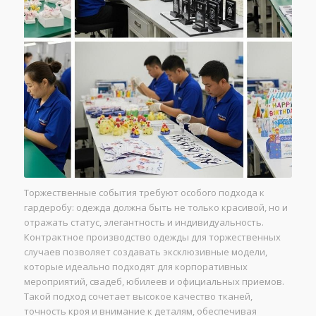
Торжественные события требуют особого подхода к
гардеробу: одежда должна быть не только красивой, но и
отражать статус, элегантность и индивидуальность.
Контрактное производство одежды для торжественных
случаев позволяет создавать эксклюзивные модели,
которые идеально подходят для корпоративных
мероприятий, свадеб, юбилеев и официальных приемов.
Такой подход сочетает высокое качество тканей,
точность кроя и внимание к деталям, обеспечивая