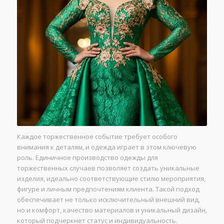
Каждое торжественное событие требует особого
внимания к деталям, и одежда играет в этом ключевую
роль. Единичное производство одежды для
торжественных случаев позволяет создать уникальные
изделия, идеально соответствующие стилю мероприятия,
фигуре и личным предпочтениям клиента. Такой подход
обеспечивает не только исключительный внешний вид,
но и комфорт, качество материалов и уникальный дизайн,
который подчеркнет статус и индивидуальность.