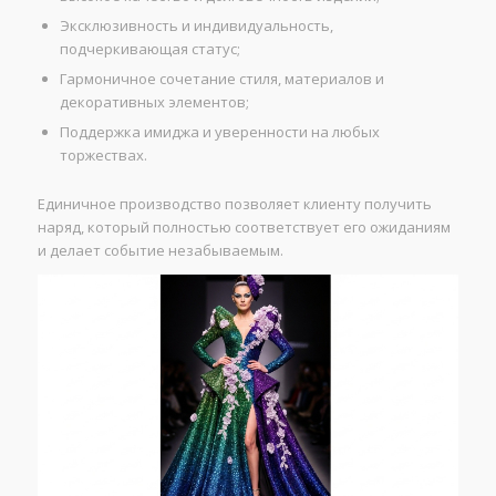
Эксклюзивность и индивидуальность,
подчеркивающая статус;
Гармоничное сочетание стиля, материалов и
декоративных элементов;
Поддержка имиджа и уверенности на любых
торжествах.
Единичное производство позволяет клиенту получить
наряд, который полностью соответствует его ожиданиям
и делает событие незабываемым.