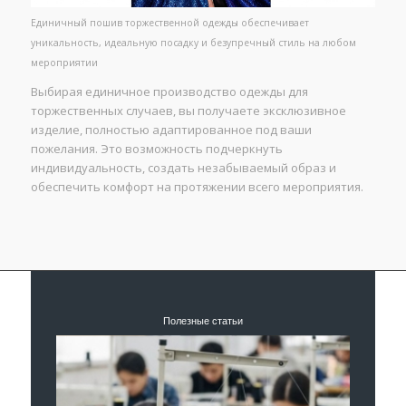
Единичный пошив торжественной одежды обеспечивает
уникальность, идеальную посадку и безупречный стиль на любом
мероприятии
Выбирая единичное производство одежды для
торжественных случаев, вы получаете эксклюзивное
изделие, полностью адаптированное под ваши
пожелания. Это возможность подчеркнуть
индивидуальность, создать незабываемый образ и
обеспечить комфорт на протяжении всего мероприятия.
Полезные статьи