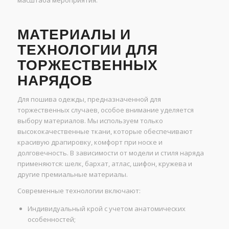
масштаба мероприятия.
МАТЕРИАЛЫ И
ТЕХНОЛОГИИ ДЛЯ
ТОРЖЕСТВЕННЫХ
НАРЯДОВ
Для пошива одежды, предназначенной для
торжественных случаев, особое внимание уделяется
выбору материалов. Мы используем только
высококачественные ткани, которые обеспечивают
красивую драпировку, комфорт при носке и
долговечность. В зависимости от модели и стиля наряда
применяются: шелк, бархат, атлас, шифон, кружева и
другие премиальные материалы.
Современные технологии включают:
Индивидуальный крой с учетом анатомических
особенностей;