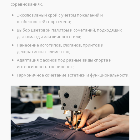
соревнованиях.
Эксклюзивный крой с учетом пожеланий и
особенностей спортсмена;
Выбор цветовой палитры и сочетаний, подходящих
для команды или личного стиля;
Нанесение логотипов, слоганов, принтов и
декоративных элементов;
Адаптация фасонов под разные виды спорта и
интенсивность тренировок;
Гармоничное сочетание эстетики и функциональности.