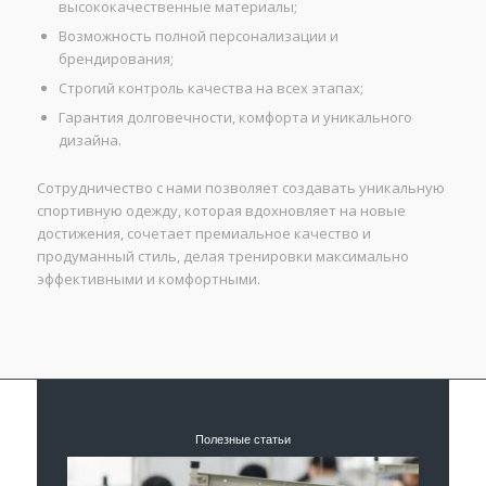
высококачественные материалы;
Возможность полной персонализации и
брендирования;
Строгий контроль качества на всех этапах;
Гарантия долговечности, комфорта и уникального
дизайна.
Сотрудничество с нами позволяет создавать уникальную
спортивную одежду, которая вдохновляет на новые
достижения, сочетает премиальное качество и
продуманный стиль, делая тренировки максимально
эффективными и комфортными.
Полезные статьи