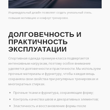
Индивидуальный дизайн позволяет создать уникальный стиль,
повышая мотивацию и комфорт тренировок.
ДОЛГОВЕЧНОСТЬ И
ПРАКТИЧНОСТЬ
ЭКСПЛУАТАЦИИ
Спортивная одежда премиум-класса подвергается
интенсивным нагрузкам, поэтому особое внимание
уделяется долговечности и практичности. Мы используем
прочные материалы и фурнитуру, чтобы каждая вещь
сохраняла свои свойства при регулярных тренировках и
многократных стирках.
Прочные ткани и фурнитура, сохраняющие форму;
Контроль качества швов и декоративных элементов;
Эластичность и восстановление формы после