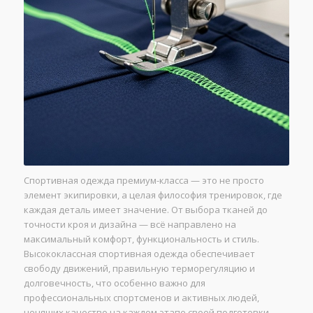
Спортивная одежда премиум-класса — это не просто
элемент экипировки, а целая философия тренировок, где
каждая деталь имеет значение. От выбора тканей до
точности кроя и дизайна — всё направлено на
максимальный комфорт, функциональность и стиль.
Высококлассная спортивная одежда обеспечивает
свободу движений, правильную терморегуляцию и
долговечность, что особенно важно для
профессиональных спортсменов и активных людей,
ценящих качество на каждом этапе своей подготовки.