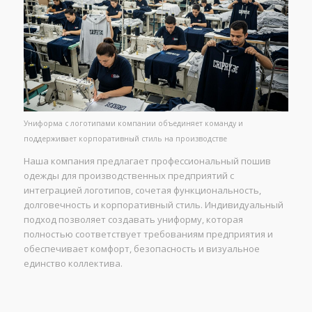
Униформа с логотипами компании объединяет команду и
поддерживает корпоративный стиль на производстве
Наша компания предлагает профессиональный пошив
одежды для производственных предприятий с
интеграцией логотипов, сочетая функциональность,
долговечность и корпоративный стиль. Индивидуальный
подход позволяет создавать униформу, которая
полностью соответствует требованиям предприятия и
обеспечивает комфорт, безопасность и визуальное
единство коллектива.