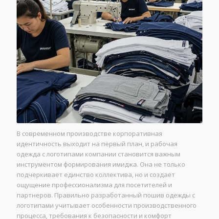
В современном производстве корпоративная
идентичность выходит на первый план, и рабочая
одежда с логотипами компании становится важным
инструментом формирования имиджа. Она не только
подчеркивает единство коллектива, но и создает
ощущение профессионализма для посетителей и
партнеров. Правильно разработанный пошив одежды с
логотипами учитывает особенности производственного
процесса, требования к безопасности и комфорт