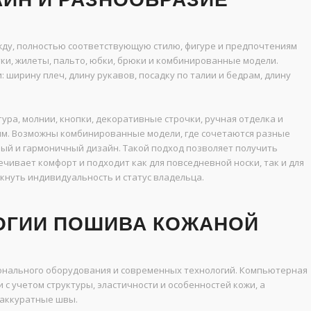
ду, полностью соответствующую стилю, фигуре и предпочтениям
и, жилеты, пальто, юбки, брюки и комбинированные модели.
ширину плеч, длину рукавов, посадку по талии и бедрам, длину
ра, молнии, кнопки, декоративные строчки, ручная отделка и
ым. Возможны комбинированные модели, где сочетаются разные
ный и гармоничный дизайн. Такой подход позволяет получить
ечивает комфорт и подходит как для повседневной носки, так и для
кнуть индивидуальность и статус владельца.
ОГИИ ПОШИВА КОЖАНОЙ
онального оборудования и современных технологий. Компьютерная
с учетом структуры, эластичности и особенностей кожи, а
аккуратные швы.