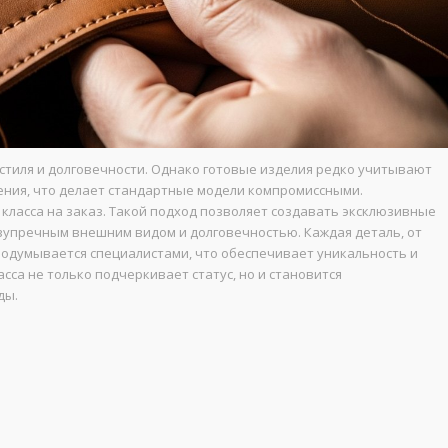
 стиля и долговечности. Однако готовые изделия редко учитывают
ния, что делает стандартные модели компромиссными.
ласса на заказ. Такой подход позволяет создавать эксклюзивные
езупречным внешним видом и долговечностью. Каждая деталь, от
родумывается специалистами, что обеспечивает уникальность и
сса не только подчеркивает статус, но и становится
ды.