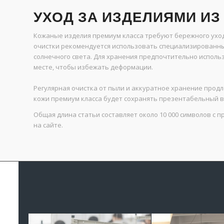
УХОД ЗА ИЗДЕЛИЯМИ ИЗ
Кожаные изделия премиум класса требуют бережного уход
очистки рекомендуется использовать специализированные
солнечного света. Для хранения предпочтительно исполь
месте, чтобы избежать деформации.
Регулярная очистка от пыли и аккуратное хранение прод
кожи премиум класса будет сохранять презентабельный ви
Общая длина статьи составляет около 10 000 символов с 
на сайте.