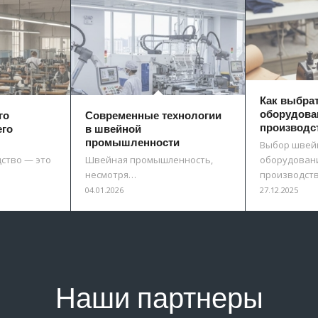
Как выбра
оборудова
го
Современные технологии
производс
его
в швейной
промышленности
Выбор швей
ство — это
Швейная промышленность,
оборудовани
несмотря…
производст
04.01.2026
27.12.2025
Наши партнеры