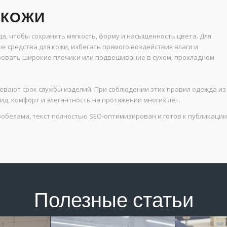
 КОЖИ
а, чтобы сохранять мягкость, форму и насыщенность цвета. Для
 средства для кожи, избегать прямого воздействия влаги и
зовать широкие плечики или подвешивание в сухом, прохладном
левают срок службы изделий. При соблюдении этих правил одежда из
д, комфорт и элегантность на протяжении многих лет.
пробелами, текст полностью SEO-оптимизирован и готов к публикации
Полезные статьи