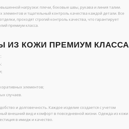
вышенной нагрузки: плечи, боковые швы, рукава и линия талии.
х элементов и тщательный контроль качества каждой детали. Все
тделки, проходят строгий контроль качества, что гарантирует
лий премиум класса.
 ИЗ КОЖИ ПРЕМИУМ КЛАССА
;
;
и;
коративных элементов;
ых случаев.
обство и долговечность. Каждое изделие создается с учетом
ный внешний вид и комфорт в повседневной жизни. Одежда из кожи
естиция в имидж и качество.