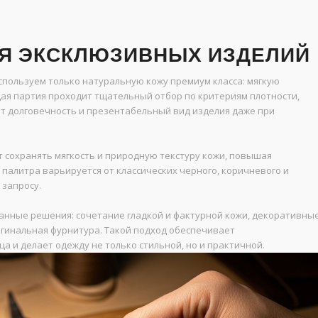
Я ЭКСКЛЮЗИВНЫХ ИЗДЕЛИЙ
пользуем только натуральную кожу премиум класса: мягкую
ая партия проходит тщательный отбор по критериям плотности,
ует долговечность и презентабельный вид изделия даже при
сохранять мягкость и природную текстуру кожи, повышая
 палитра варьируется от классических черного, коричневого и
 запросу.
нные решения: сочетание гладкой и фактурной кожи, декоративны
ригинальная фурнитура. Такой подход обеспечивает
а и делает одежду не только стильной, но и практичной.