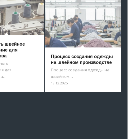
ть швейное
ние для
тва
Процесс создания одежды
на швейном производстве
ного
я для
Процесс создания одежды на
ва…
швейном…
18.12.2025