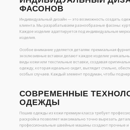
ФАСОНОВ
Индивидуальный дизайн — это возможность создать одеж
клиента. Мы разрабатываем разнообразные фасоны: куртк
Каждое изделие адаптируется под индивидуальные мерки: 
изделия.
Особое внимание уделяется деталям: премиальная фурниту
эксклюзивные вставки делают каждое изделие уникальн
виды кожи или текстильные вставки, создавая оригиналь
одежду, которая идеально сидит, выглядит стильно, обесп
особых случаев. Каждый элемент продуман, чтобы подчер
СОВРЕМЕННЫЕ ТЕХНОЛ
ОДЕЖДЫ
Пошив одежды из кожи премиум класса требует професси
раскройка позволяет максимально точно вырезать детали 
профессиональные швейные машины создают прочные и 