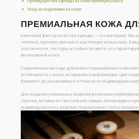
Преимущества одежды из кожи премиум класса
Уход за изделиями из кожи
ПРЕМИАЛЬНАЯ КОЖА ДЛ
Ключевой фактор качества одежды — это материал. Мы ис
телячью, прочную овечью и эластичную козью кожу. Кажд
эластичности, текстуры и стойкости цвета, что гарантир
интенсивной носке.
Современные методы дубления и окрашивания позволяют 
устойчивость к влаге, истиранию и деформации. Цветовая
бежевого до эксклюзивных оттенков по индивидуальному
Для создания уникальных моделей возможны комбинирова
строчки, вставки из текстиля или замши, аппликации и о
индивидуальность изделия, подчеркивает статус владельц