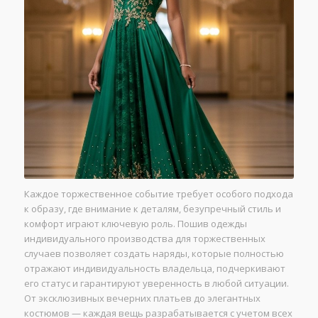
Каждое торжественное событие требует особого подхода
к образу, где внимание к деталям, безупречный стиль и
комфорт играют ключевую роль. Пошив одежды
индивидуального производства для торжественных
случаев позволяет создать наряды, которые полностью
отражают индивидуальность владельца, подчеркивают
его статус и гарантируют уверенность в любой ситуации.
От эксклюзивных вечерних платьев до элегантных
костюмов — каждая вещь разрабатывается с учетом всех