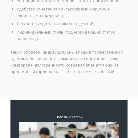
Устойчивость к интенсивной эксплуатации и чистке;
Удобство сочетания с аксессуарами и другими
элементами гардероба;
Легкость ухода за тканями и отделкой;
Индивидуальный стиль, подчеркивающий статус
владельца.
Таким образом, индивидуальный пошив торжественной
одежды обеспечивает гармоничное сочетание стиля,
комфорта и долговечности, создавая впечатляющий и
практичный гардероб для самых значимых событий.
Полезные статьи