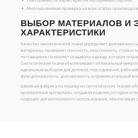
Повторяемость характеристик на серийных партиях
Многоуровневая проверка на всех этапах производст
ВЫБОР МАТЕРИАЛОВ И 
ХАРАКТЕРИСТИКИ
Качество синтетической ткани определяет долговечност
материалы, проверяет плотность, эластичность, стойкос
поставщиков позволяет создавать одежду, которая сохраня
Синтетические ткани обеспечивают оптимальный микрокли
идеальным выбором для деловой, повседневной, рабочей 
функциональность, долговечность и привлекательный вн
Швейная фабрика по пошиву из синтетических тканей объ
проверенные материалы, создавая изделия, которые отл
подходят для интенсивного использования, обеспечивая 