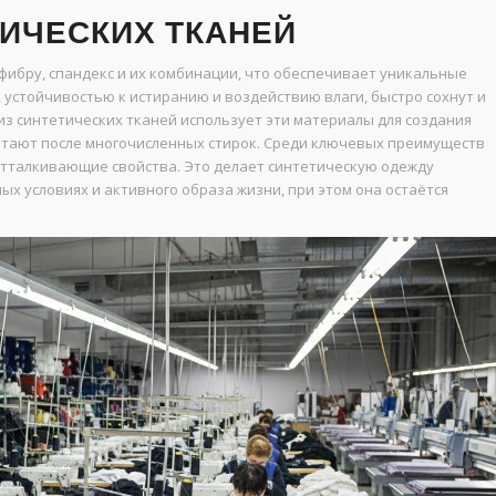
ИЧЕСКИХ ТКАНЕЙ
фибру, спандекс и их комбинации, что обеспечивает уникальные
 устойчивостью к истиранию и воздействию влаги, быстро сохнут и
из синтетических тканей использует эти материалы для создания
ветают после многочисленных стирок. Среди ключевых преимуществ
отталкивающие свойства. Это делает синтетическую одежду
ых условиях и активного образа жизни, при этом она остаётся