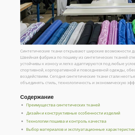
Синтетические ткани открывают широкие возможности дл
Швейная фабрика по пошиву из синтетических тканей спе
устойчивы к износу и легко адаптируются под любые усло
спортивной, корпоративной и повседневной одежды, обес
воздействиям. Сегодня синтетические ткани стали неот
объединять стиль, технологичность и экономическую эфф
Содержание
Преимущества синтетических тканей
Дизайн и конструктивные особенности изделий
Технологии пошива и контроль качества
Выбор материалов и эксплуатационные характеристи