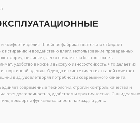
ва
ЭКСПЛУАТАЦИОННЫЕ
ь и комфорт изделия. Швейная фабрика тщательно отбирает
ть к истиранию и воздействию влаги. Использование проверенных
ет форму, не линяет, легко стирается и быстро сохнет.
мат, удобство в носке и высокую износостойкость, что делает их
и спортивной одежды. Одежда из синтетических тканей сочетает
ешний вид, удовлетворяя потребности современного клиента.
единяет современные технологии, строгий контроль качества и
ичаются долговечностью, удобством и практичностью. Они идеальн
стиль, комфорт и функциональность на каждый день.