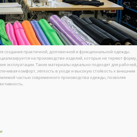
я создания практичной, долговечной и функциональной одежды.
циализируется на производстве изделий, которые не теряют форму,
вия эксплуатации. Такие материалы идеально подходят для рабочей,
печивая комфорт, лёгкость в уходе и высокую стойкость к внешним
ъемлемой частью современного производства одежды, позволяя
ективность.
ки