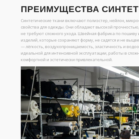
ПРЕИМУЩЕСТВА СИНТЕТ
Синтетические ткани включают полиэстер, нейлон, микро
свойства для одежды. Они обладают высокой прочностью,
не требуют сложного ухода. Швейная фабрика по пошиву 
изделий, которые сохраняют форму, не садятся и не выц
— лёгкость, воздухопроницаемость, эластичность и водо
идеальной для интенсивной эксплуатации, работы в сложн
комфортной и эстетически привлекательной.