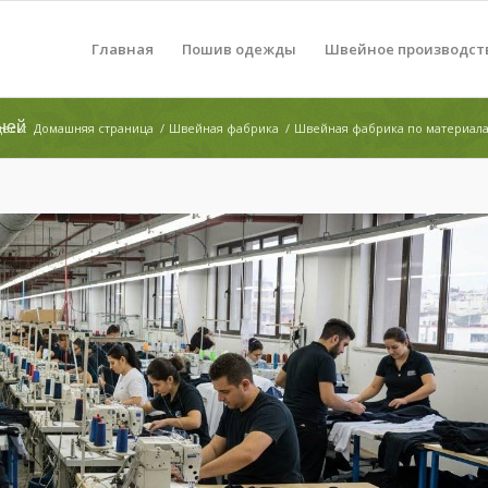
Главная
Пошив одежды
Швейное производст
ней
десь:
Домашняя страница
/
Швейная фабрика
/
Швейная фабрика по материала