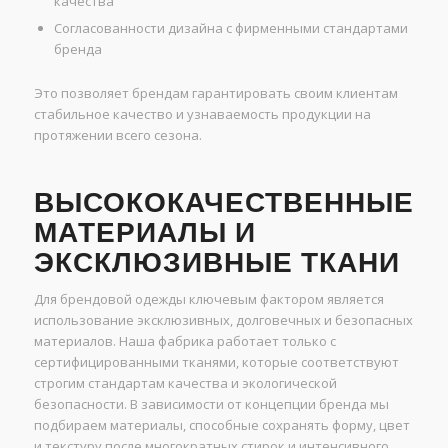
качества
Согласованности дизайна с фирменными стандартами
бренда
Это позволяет брендам гарантировать своим клиентам
стабильное качество и узнаваемость продукции на
протяжении всего сезона.
ВЫСОКОКАЧЕСТВЕННЫЕ
МАТЕРИАЛЫ И
ЭКСКЛЮЗИВНЫЕ ТКАНИ
Для брендовой одежды ключевым фактором является
использование эксклюзивных, долговечных и безопасных
материалов. Наша фабрика работает только с
сертифицированными тканями, которые соответствуют
строгим стандартам качества и экологической
безопасности. В зависимости от концепции бренда мы
подбираем материалы, способные сохранять форму, цвет
и текстуру после многократных стирок и интенсивного