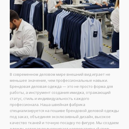
В современном деловом мире внешний вид играет не
меньшее значение, чем профессиональные навыки.
Брендовая деловая одежда — это не просто форма для
работы, а инструмент создания имиджа, отражающий
статус, стиль и индивидуальность каждого
профессионала. Наша швейная фабрика
специализируется на пошиве брендовой деловой одежды
под заказ, объединяя эксклюзивный дизайн, высокое
качество тканей и точную посадку по фигуре. Мы создаем
одежду, которая подчеркивает корпоративный стиль