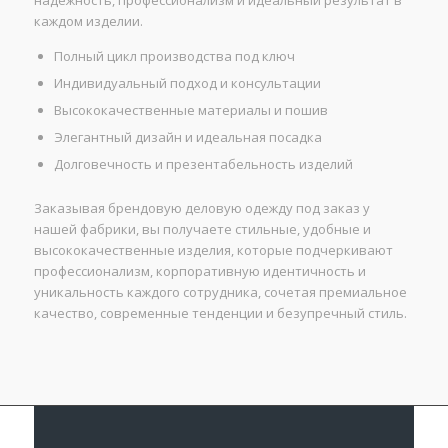
каждом изделии.
Полный цикл производства под ключ
Индивидуальный подход и консультации
Высококачественные материалы и пошив
Элегантный дизайн и идеальная посадка
Долговечность и презентабельность изделий
Заказывая брендовую деловую одежду под заказ у
нашей фабрики, вы получаете стильные, удобные и
высококачественные изделия, которые подчеркивают
профессионализм, корпоративную идентичность и
уникальность каждого сотрудника, сочетая премиальное
качество, современные тенденции и безупречный стиль.