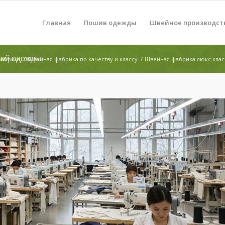
Главная
Пошив одежды
Швейное производст
вой одежды
фабрика
/
Швейная фабрика по качеству и классу
/
Швейная фабрика люкс клас