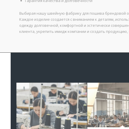
Гарантия качества и долговечности
Выбирая нашу швейную фабрику для пошива брендовой оде
Каждое изделие создается с вниманием к деталям, испол
одежду долговечной, комфортной и эстетически соверше
клиента, укрепить имидж компании и создать продукцию,