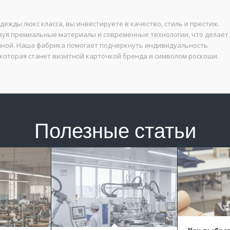
жды люкс класса, вы инвестируете в качество, стиль и престиж.
ьзуя премиальные материалы и современные технологии, что делает
нной. Наша фабрика помогает подчеркнуть индивидуальность
 которая станет визитной карточкой бренда и символом роскоши.
Полезные статьи