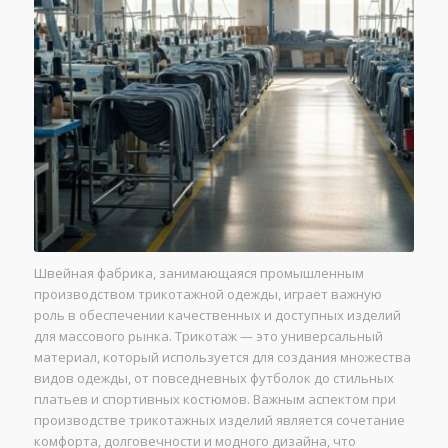
Швейная фабрика, занимающаяся промышленным
производством трикотажной одежды, играет важную
роль в обеспечении качественных и доступных изделий
для массового рынка. Трикотаж — это универсальный
материал, который используется для создания множества
видов одежды, от повседневных футболок до стильных
платьев и спортивных костюмов. Важным аспектом при
производстве трикотажных изделий является сочетание
комфорта, долговечности и модного дизайна, что