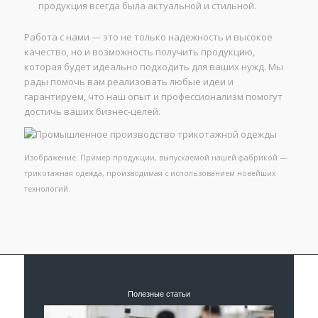
продукция всегда была актуальной и стильной.
Работа с нами — это не только надежность и высокое
качество, но и возможность получить продукцию,
которая будет идеально подходить для ваших нужд. Мы
рады помочь вам реализовать любые идеи и
гарантируем, что наш опыт и профессионализм помогут
достичь ваших бизнес-целей.
Изображение: Пример продукции, выпускаемой нашей фабрикой —
трикотажная одежда, производимая с использованием новейших
технологий.
Полезные статьи