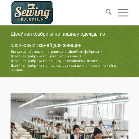
Швейная фабрика по пошиву одежды из
хлопковых тканей для женщин
Вы здесь:
Домашняя страница
/
Швейная фабрика
/
Швейная фабрика по материалам тканей
/
Швейная фабрика по пошиву из хлопковых тканей
/
Швейная фабрика по пошиву одежды из хлопковых тканей для
женщин...