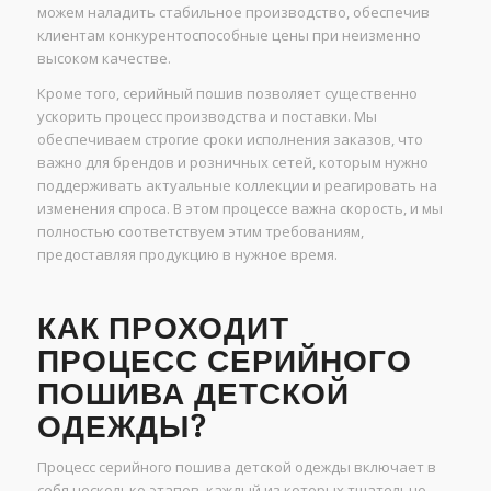
можем наладить стабильное производство, обеспечив
клиентам конкурентоспособные цены при неизменно
высоком качестве.
Кроме того, серийный пошив позволяет существенно
ускорить процесс производства и поставки. Мы
обеспечиваем строгие сроки исполнения заказов, что
важно для брендов и розничных сетей, которым нужно
поддерживать актуальные коллекции и реагировать на
изменения спроса. В этом процессе важна скорость, и мы
полностью соответствуем этим требованиям,
предоставляя продукцию в нужное время.
КАК ПРОХОДИТ
ПРОЦЕСС СЕРИЙНОГО
ПОШИВА ДЕТСКОЙ
ОДЕЖДЫ?
Процесс серийного пошива детской одежды включает в
себя несколько этапов, каждый из которых тщательно