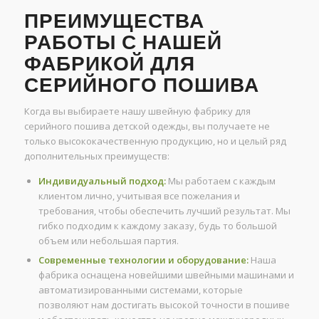
ПРЕИМУЩЕСТВА
РАБОТЫ С НАШЕЙ
ФАБРИКОЙ ДЛЯ
СЕРИЙНОГО ПОШИВА
Когда вы выбираете нашу швейную фабрику для
серийного пошива детской одежды, вы получаете не
только высококачественную продукцию, но и целый ряд
дополнительных преимуществ:
Индивидуальный подход:
Мы работаем с каждым
клиентом лично, учитывая все пожелания и
требования, чтобы обеспечить лучший результат. Мы
гибко подходим к каждому заказу, будь то большой
объем или небольшая партия.
Современные технологии и оборудование:
Наша
фабрика оснащена новейшими швейными машинами и
автоматизированными системами, которые
позволяют нам достигать высокой точности в пошиве