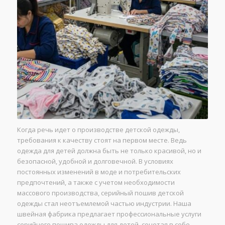
Когда речь идет о производстве детской одежды,
требования к качеству стоят на первом месте. Ведь
одежда для детей должна быть не только красивой, но и
безопасной, удобной и долговечной. В условиях
постоянных изменений в моде и потребительских
предпочтений, а также с учетом необходимости
массового производства, серийный пошив детской
одежды стал неотъемлемой частью индустрии. Наша
швейная фабрика предлагает профессиональные услуги
серийного пошива одежды для детей, сочетая в себе