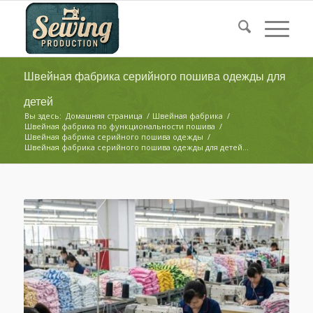
Швейная фабрика серийного пошива одежды для
детей
Вы здесь:
Домашняя страница
/
Швейная фабрика
/
Швейная фабрика по функциональности пошива
/
Швейная фабрика серийного пошива одежды
/
Швейная фабрика серийного пошива одежды для детей...