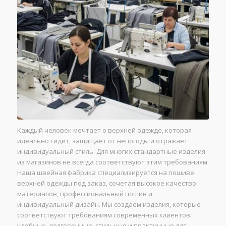
Каждый человек мечтает о верхней одежде, которая
идеально сидит, защищает от непогоды и отражает
индивидуальный стиль. Для многих стандартные изделия
из магазинов не всегда соответствуют этим требованиям.
Наша швейная фабрика специализируется на пошиве
верхней одежды под заказ, сочетая высокое качество
материалов, профессиональный пошив и
индивидуальный дизайн. Мы создаем изделия, которые
соответствуют требованиям современных клиентов:
удобные, долговечные, стильные и практичные для