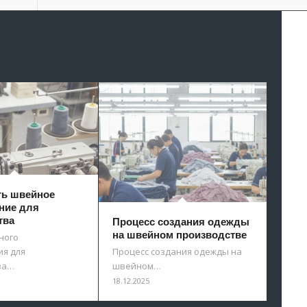
ть швейное
ние для
тва
Процесс создания одежды
на швейном производстве
ного
я для
Процесс создания одежды на
ва…
швейном…
18.12.2025