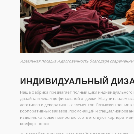
Идеальная посадка и долговечность благодаря современны
ИНДИВИДУАЛЬНЫЙ ДИЗА
Наша фабрика предлагает полный цикл индивидуального 
дизайна и лекал до финальной отделки. Мы учитываем вс
логотипов и декоративных элементов. Возможен пошив ка
корпоративных заказов, промо-акций и специализирован
изделия, которые полностью соответствуют корпоратив
комфорт носки.