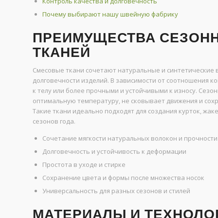
Контроль качества и долговечность
Почему выбирают нашу швейную фабрику
ПРЕИМУЩЕСТВА СЕЗОН
ТКАНЕЙ
Смесовые ткани сочетают натуральные и синтетические в
долговечности изделий. В зависимости от соотношения к
к телу или более прочными и устойчивыми к износу. Сез
оптимальную температуру, не сковывает движения и сох
Такие ткани идеально подходят для создания курток, жак
сезонов года.
Сочетание мягкости натуральных волокон и прочности
Долговечность и устойчивость к деформации
Простота в уходе и стирке
Сохранение цвета и формы после множества носок
Универсальность для разных сезонов и стилей
МАТЕРИАЛЫ И ТЕХНОЛО