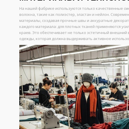
На нашей фабрике используются только качественные сме
волокна, такие как полиэстер, эластан и нейлон. Совре
материалы, создавая прочные швы и аккуратные декорат
каждого материала: для плотных тканей применяются усил
краев. Это обеспечивает не только эстетичный внешний в
одежды, которая должна выдерживать активное использо