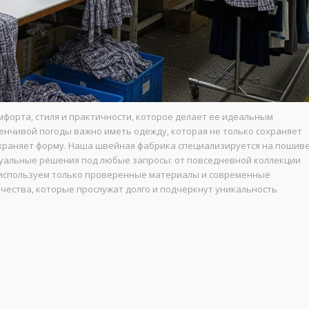
мфорта, стиля и практичности, которое делает ее идеальным
енчивой погоды важно иметь одежду, которая не только сохраняет
 сохраняет форму. Наша швейная фабрика специализируется на пошив
дуальные решения под любые запросы: от повседневной коллекции
 используем только проверенные материалы и современные
ачества, которые прослужат долго и подчеркнут уникальность