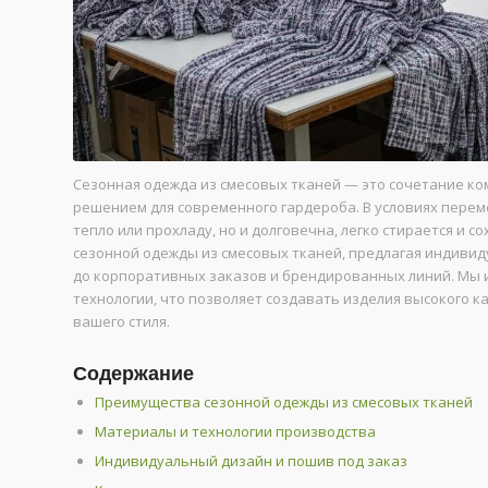
Сезонная одежда из смесовых тканей — это сочетание ко
решением для современного гардероба. В условиях перем
тепло или прохладу, но и долговечна, легко стирается и
сезонной одежды из смесовых тканей, предлагая индиви
до корпоративных заказов и брендированных линий. Мы
технологии, что позволяет создавать изделия высокого к
вашего стиля.
Содержание
Преимущества сезонной одежды из смесовых тканей
Материалы и технологии производства
Индивидуальный дизайн и пошив под заказ