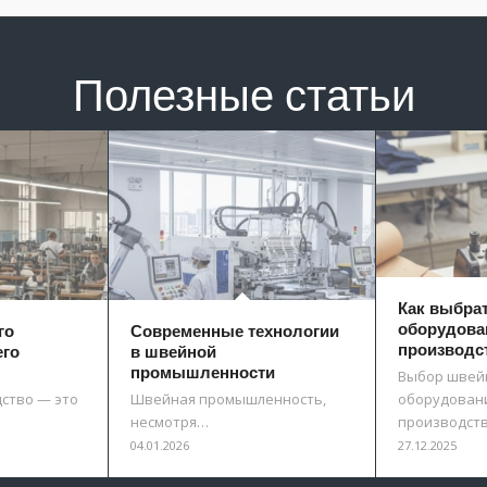
Полезные статьи
Как выбра
оборудова
го
Современные технологии
производс
его
в швейной
промышленности
Выбор швей
ство — это
Швейная промышленность,
оборудовани
несмотря…
производст
04.01.2026
27.12.2025