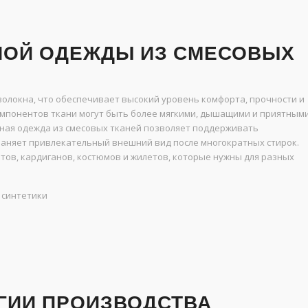
НОЙ ОДЕЖДЫ ИЗ СМЕСОВЫХ
олокна, что обеспечивает высокий уровень комфорта, прочности и
омпонентов ткани могут быть более мягкими, дышащими и приятным
онная одежда из смесовых тканей позволяет поддерживать
раняет привлекательный внешний вид после многократных стирок.
етов, кардиганов, костюмов и жилетов, которые нужны для разных
 синтетики
ГИИ ПРОИЗВОДСТВА