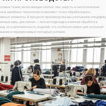
совые ткани, включающие хлопок, лен, шерсть и синтетические
менные швейные технологии позволяют точно обрабатывать
ивные элементы. В процессе производства мы учитываем специфик
енные швы, для легких — легкая подкладка и мягкая обработка
ид, но и долговечность изделий, что особенно важно для сезонной
вание и переменчивые погодные условия.