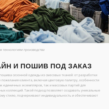
м технологиям производства
ЙН И ПОШИВ ПОД ЗАКАЗ
пошива сезонной одежды из смесовых тканей: от разработки
е пожелания клиента, включая цветовую палитру, особенности
к единичных экземпляров, так и массовых партий для
ных коллекций. Такой подход позволяет создавать уникальные
ному стилю, подчеркивают индивидуальность и обеспечивают