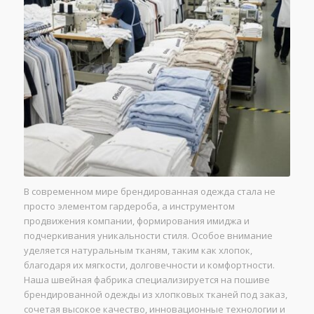
В современном мире брендированная одежда стала не
просто элементом гардероба, а инструментом
продвижения компании, формирования имиджа и
подчеркивания уникальности стиля. Особое внимание
уделяется натуральным тканям, таким как хлопок,
благодаря их мягкости, долговечности и комфортности.
Наша швейная фабрика специализируется на пошиве
брендированной одежды из хлопковых тканей под заказ,
сочетая высокое качество, инновационные технологии и