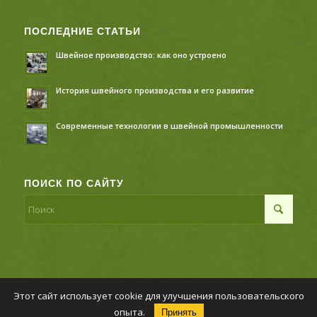
ПОСЛЕДНИЕ СТАТЬИ
Швейное производство: как оно устроено
История швейного производства и его развитие
Современные технологии в швейной промышленности
ПОИСК ПО САЙТУ
Этот сайт использует cookie для улучшения пользовательского
© Копирайт - Швейное производство,
Политика
опыта.
Принять
конфиденциальности
-
Enfold Theme by Kriesi