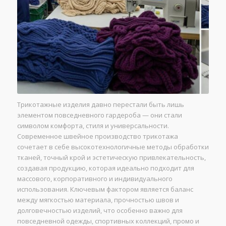
Трикотажные изделия давно перестали быть лишь
элементом повседневного гардероба — они стали
символом комфорта, стиля и универсальности.
Современное швейное производство трикотажа
сочетает в себе высокотехнологичные методы обработки
тканей, точный крой и эстетическую привлекательность,
создавая продукцию, которая идеально подходит для
массового, корпоративного и индивидуального
использования. Ключевым фактором является баланс
между мягкостью материала, прочностью швов и
долговечностью изделий, что особенно важно для
повседневной одежды, спортивных коллекций, промо и