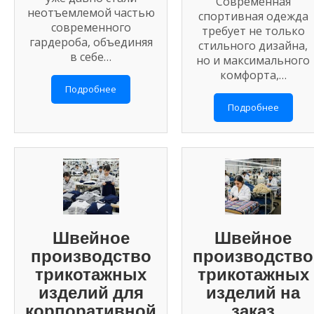
Современная
неотъемлемой частью
спортивная одежда
современного
требует не только
гардероба, объединяя
стильного дизайна,
в себе…
но и максимального
комфорта,…
Подробнее
Подробнее
Швейное
Швейное
производство
производство
трикотажных
трикотажных
изделий для
изделий на
корпоративной
заказ