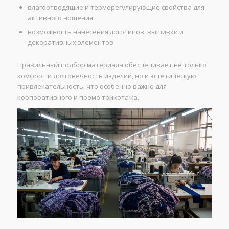
влагоотводящие и терморегулирующие свойства для
активного ношения
возможность нанесения логотипов, вышивки и
декоративных элементов
Правильный подбор материала обеспечивает не только
комфорт и долговечность изделий, но и эстетическую
привлекательность, что особенно важно для
корпоративного и промо трикотажа.