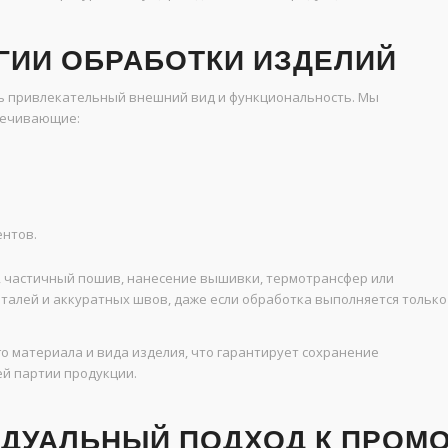
ГИИ ОБРАБОТКИ ИЗДЕЛИЙ
ь привлекательный внешний вид и функциональность. Мы
печивающие:
ентов.
 частичный пошив, нанесение вышивки, термотрансфер или
еталей и аккуратных швов, даже если обработка выполняется только
 материала и вида изделия, что гарантирует сохранение
ей партии продукции.
ИДУАЛЬНЫЙ ПОДХОД К ПРОМ