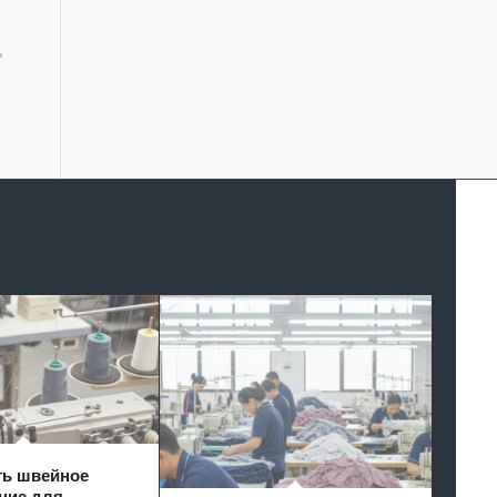
ь
ть швейное