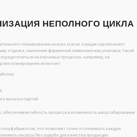
НИЗАЦИЯ НЕПОЛНОГО ЦИКЛА
тельного планирования на всех этапах. Каждая партия может
в, отделка, нанесение фирменной символики или упаковка. Такой
осредоточиться на ключевых процессах, например, на
дстве планирование включает:
аботки;
й;
го выпуска партий.
к, обеспечивая гибкость процесса и возможность масштабирования
 полуфабрикатов, что позволяет точно отслеживать каждую
ономить ресурсы без ущерба для качества продукции.