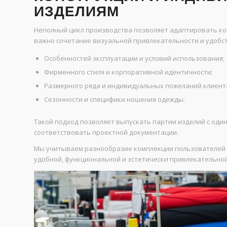
ИЗДЕЛИЯМ
Неполный цикл производства позволяет адаптировать ко
важно сочетание визуальной привлекательности и удобст
Особенностей эксплуатации и условий использования;
Фирменного стиля и корпоративной идентичности;
Размерного ряда и индивидуальных пожеланий клиент
Сезонности и специфики ношения одежды.
Такой подход позволяет выпускать партии изделий с оди
соответствовать проектной документации.
Мы учитываем разнообразие комплекции пользователей и
удобной, функциональной и эстетически привлекательной