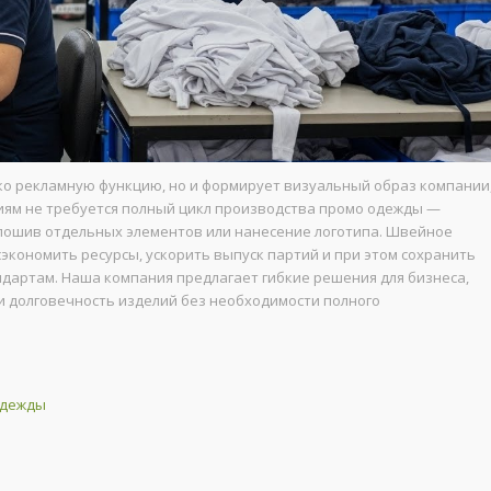
ко рекламную функцию, но и формирует визуальный образ компании
иям не требуется полный цикл производства промо одежды —
пошив отдельных элементов или нанесение логотипа. Швейное
экономить ресурсы, ускорить выпуск партий и при этом сохранить
дартам. Наша компания предлагает гибкие решения для бизнеса,
и долговечность изделий без необходимости полного
одежды