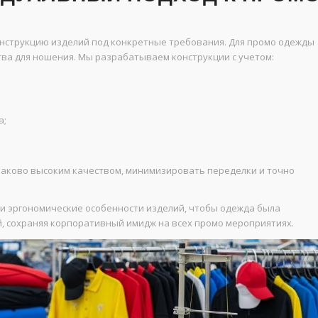
нструкцию изделий под конкретные требования. Для промо одежды
ва для ношения. Мы разрабатываем конструкции с учетом:
а;
наково высоким качеством, минимизировать переделки и точно
 эргономические особенности изделий, чтобы одежда была
, сохраняя корпоративный имидж на всех промо мероприятиях.