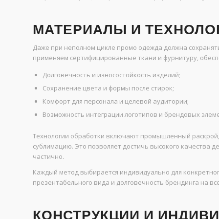
МАТЕРИАЛЫ И ТЕХНОЛО
Даже при неполном цикле промо одежда должна сохранят
применяем сертифицированные ткани и фурнитуру, обес
Долговечность и износостойкость изделий;
Сохранение цвета и формы после стирок;
Комфорт для персонала и целевой аудитории;
Возможность интеграции логотипов и брендовых элем
Технологии обработки включают промышленный раскрой,
сублимацию. Это позволяет достичь высокого качества д
частично.
Каждый метод выбирается индивидуально для конкретного
презентабельного вида и долговечность брендинга на вс
КОНСТРУКЦИИ И ИНДИВ