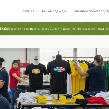
Главная
Пошив одежды
Швейное производст
дежды
 производство по технологическому циклу
/
Швейное производство неполног