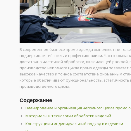
В современном бизнесе промо одежда выполняет не толь
подчеркивает её стиль и профессионализм. Часто компан
достаточно частичной обработки, включающей раскрой, 
производство неполного цикла промо одежды позволяет с
высокое качество и точное соответствие фирменным стан
которые обеспечивают функциональность, эстетичность 
производственного цикла.
Содержание
Планирование и организация неполного цикла промо 
Материалы и технологии обработки изделий
Конструкции и индивидуальный подход к изделиям