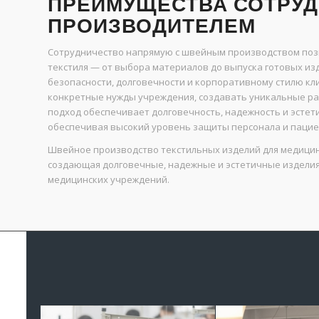
ПРЕИМУЩЕСТВА СОТРУД
ПРОИЗВОДИТЕЛЕМ
Сотрудничество напрямую с швейным производством поз
текстиля — от выбора материалов до выпуска готовых из
безопасности, долговечности и корпоративному стилю кл
конкретные нужды учреждения, создавать уникальные р
подход обеспечивает долговечность, надежность и эстети
обеспечивая высокий уровень защиты персонала и пацие
Швейное производство текстильных изделий для медицины
создающая долговечные, надежные и эстетичные издели
медицинских учреждений.