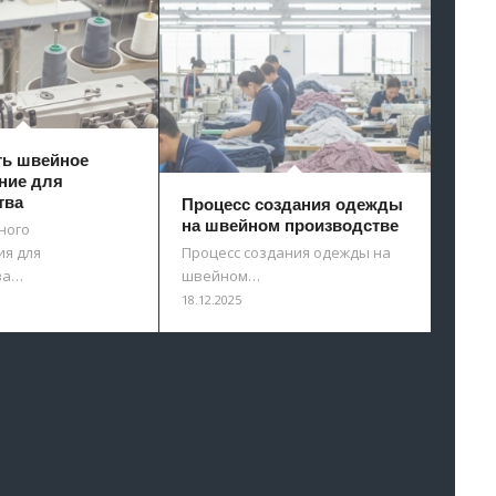
ть швейное
ние для
тва
Процесс создания одежды
на швейном производстве
ного
я для
Процесс создания одежды на
ва…
швейном…
18.12.2025