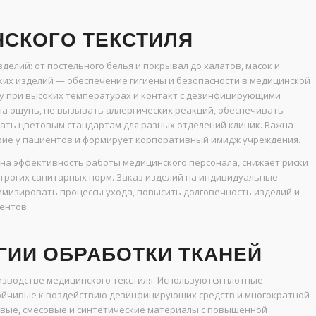
СКОГО ТЕКСТИЛЯ
делий: от постельного белья и покрывал до халатов, масок и
аких изделий — обеспечение гигиены и безопасности в медицинской
ку при высоких температурах и контакт с дезинфицирующими
на ощупь, не вызывать аллергических реакций, обеспечивать
вать цветовым стандартам для разных отделений клиник. Важна
рие у пациентов и формирует корпоративный имидж учреждения.
на эффективность работы медицинского персонала, снижает риски
трогих санитарных норм. Заказ изделий на индивидуальные
имизировать процессы ухода, повысить долговечность изделий и
ентов.
ГИИ ОБРАБОТКИ ТКАНЕЙ
зводстве медицинского текстиля. Используются плотные
тойчивые к воздействию дезинфицирующих средств и многократной
овые, смесовые и синтетические материалы с повышенной