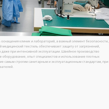
ь оснащения клиник и лабораторий, а важный элемент безопасности,
й медицинский текстиль обеспечивает защиту от загрязнений,
н даже при интенсивной эксплуатации. Швейное производство
е оборудование, опыт специалистов и использование плотных
ие самым строгим санитарным и эксплуатационным стандартам, при
вателей.