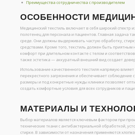
Преимущества сотрудничества с производителем
ОСОБЕННОСТИ МЕДИЦИН
Медицинский текстиль включает в себя широкий спектр из
полотенец для персонала и пациентов. Главная задача т
среде. Они должны выдерживать частую обработку, стир
средствами. Кроме того, текстиль должен быть приятным 
комфорт при длительном контакте с телом и соответство
также эстетика — аккуратный внешний вид создает дове
Использование качественного текстиля напрямую влияет 
перекрестного загрязнения и обеспечивает соблюдение с
размеры и под конкретные нужды клиники позволяет опт
создать комфортные условия для всех сотрудников и паци
МАТЕРИАЛЫ И ТЕХНОЛО
Выбор материалов является ключевым фактором при прои
технические ткани с антибактериальной обработкой, ус
стирке. В зависимости от назначения применяются хлопк