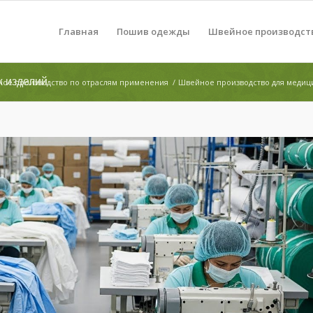
Главная
Пошив одежды
Швейное производст
х изделий
ое производство по отраслям применения
/
Швейное производство для меди