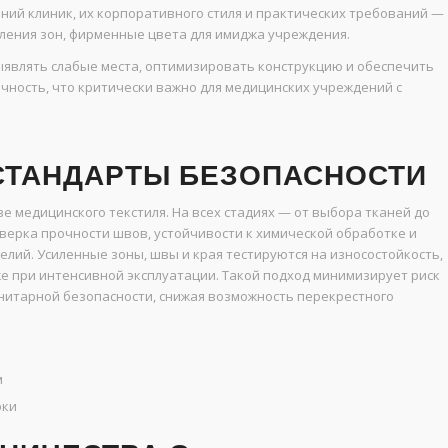
ний клиник, их корпоративного стиля и практических требований —
еления зон, фирменные цвета для имиджа учреждения.
являть слабые места, оптимизировать конструкцию и обеспечить
чность, что критически важно для медицинских учреждений с
 СТАНДАРТЫ БЕЗОПАСНОСТИ
 медицинского текстиля. На всех стадиях — от выбора тканей до
верка прочности швов, устойчивости к химической обработке и
елий. Усиленные зоны, швы и края тестируются на износостойкость,
е при интенсивной эксплуатации. Такой подход минимизирует риск
анитарной безопасности, снижая возможность перекрестного
м
рки