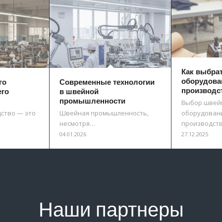
Как выбра
оборудова
го
Современные технологии
производс
его
в швейной
промышленности
Выбор швей
ство — это
Швейная промышленность,
оборудовани
несмотря…
производст
04.01.2026
27.12.2025
Наши партнеры