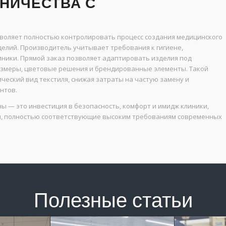
НИЧЕСТВА С
воляет полностью контролировать процесс создания медицинского
делий. Производитель учитывает требования к гигиене,
иники. Прямой заказ позволяет адаптировать изделия под
азмеры, цветовые решения и брендированные элементы. Такой
ческий вид текстиля, снижая затраты на частую замену и
нтов.
 — это инвестиция в безопасность, комфорт и имидж клиники,
я, полностью соответствующие высоким требованиям современных
Полезные статьи