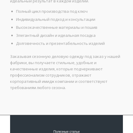
идеальный результат в каждом изделии.
Полный цикл производства под ключ
Индивидуальный подход и консультации
Высококачественные материалы и пошив
Элегантный дизайн и идеальная посадка
Долговечность и презентабельность изделий
Заказывая сезонную деловую одежду под заказ у нашей
фабрики, вы получаете стильные, удобные и
качественные изделия, которые подчеркивают
профессионализм сотрудников, отражают
корпоративный имидж компании и соответствуют
требованиям любого сезона.
Полезные статьи