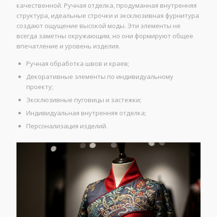
качественной. Ручная отделка, продуманная внутренняя
структура, идеальные строчки и эксклюзивная фурнитура
создают ощущение высокой моды. Эти элементы не
всегда заметны окружающим, но они формируют общее
впечатление и уровень изделия.
Ручная обработка швов и краев;
Декоративные элементы по индивидуальному
проекту;
Эксклюзивные пуговицы и застежки;
Индивидуальная внутренняя отделка;
Персонализация изделий.