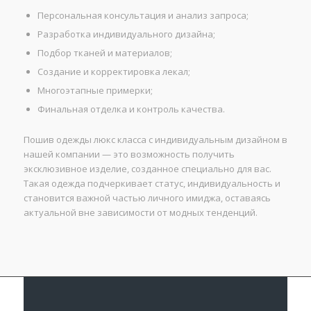
Персональная консультация и анализ запроса;
Разработка индивидуального дизайна;
Подбор тканей и материалов;
Создание и корректировка лекал;
Многоэтапные примерки;
Финальная отделка и контроль качества.
Пошив одежды люкс класса с индивидуальным дизайном в
нашей компании — это возможность получить
эксклюзивное изделие, созданное специально для вас.
Такая одежда подчеркивает статус, индивидуальность и
становится важной частью личного имиджа, оставаясь
актуальной вне зависимости от модных тенденций.