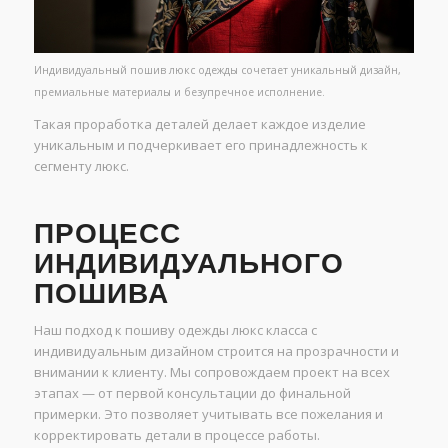
Индивидуальный пошив люкс одежды сочетает уникальный дизайн,
премиальные материалы и безупречное исполнение.
Такая проработка деталей делает каждое изделие
уникальным и подчеркивает его принадлежность к
сегменту люкс.
ПРОЦЕСС
ИНДИВИДУАЛЬНОГО
ПОШИВА
Наш подход к пошиву одежды люкс класса с
индивидуальным дизайном строится на прозрачности и
внимании к клиенту. Мы сопровождаем проект на всех
этапах — от первой консультации до финальной
примерки. Это позволяет учитывать все пожелания и
корректировать детали в процессе работы.