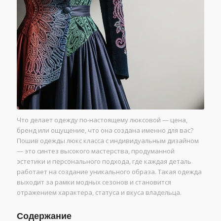
Что делает одежду по-настоящему люксовой — цена,
бренд или ощущение, что она создана именно для вас?
Пошив одежды люкс класса с индивидуальным дизайном
— это синтез высокого мастерства, продуманной
эстетики и персонального подхода, где каждая деталь
работает на создание уникального образа. Такая одежда
выходит за рамки модных сезонов и становится
отражением характера, статуса и вкуса владельца.
Содержание