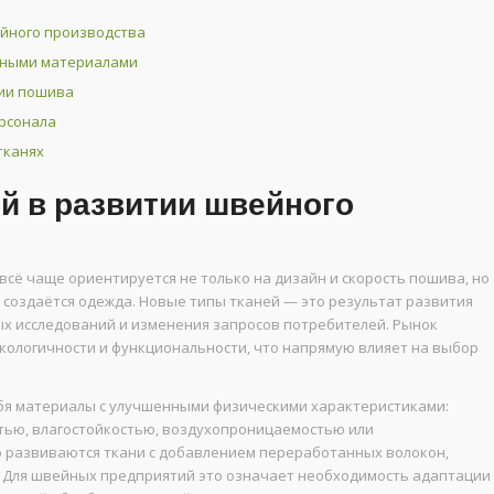
ейного производства
нными материалами
гии пошива
ерсонала
тканях
й в развитии швейного
сё чаще ориентируется не только на дизайн и скорость пошива, но
х создаётся одежда. Новые типы тканей — это результат развития
х исследований и изменения запросов потребителей. Рынок
экологичности и функциональности, что напрямую влияет на выбор
бя материалы с улучшенными физическими характеристиками:
тью, влагостойкостью, воздухопроницаемостью или
о развиваются ткани с добавлением переработанных волокон,
 Для швейных предприятий это означает необходимость адаптации