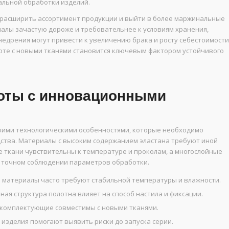
альной обработки изделий.
расширить ассортимент продукции и выйти в более маржинальные
иалы зачастую дороже и требовательнее к условиям хранения,
недрения могут привести к увеличению брака и росту себестоимости
боте с новыми тканями становится ключевым фактором устойчивого
оты с инновационными
оими технологическими особенностями, которые необходимо
ства. Материалы с высоким содержанием эластана требуют иной
 ткани чувствительны к температуре и проколам, а многослойные
 точном соблюдении параметров обработки.
материалы часто требуют стабильной температуры и влажности.
ая структура полотна влияет на способ настила и фиксации.
 комплектующие совместимы с новыми тканями.
изделия помогают выявить риски до запуска серии.