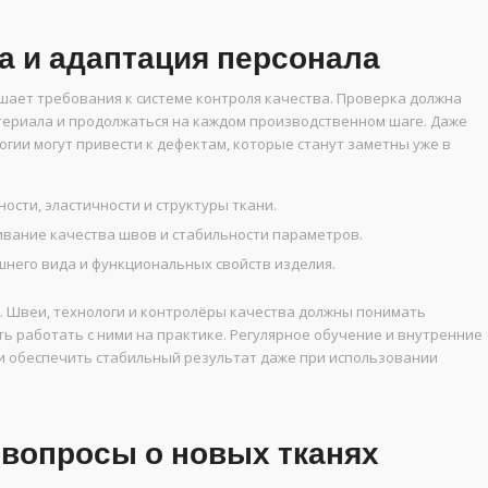
а и адаптация персонала
шает требования к системе контроля качества. Проверка должна
териала и продолжаться на каждом производственном шаге. Даже
гии могут привести к дефектам, которые станут заметны уже в
ости, эластичности и структуры ткани.
вание качества швов и стабильности параметров.
него вида и функциональных свойств изделия.
. Швеи, технологи и контролёры качества должны понимать
ь работать с ними на практике. Регулярное обучение и внутренние
 и обеспечить стабильный результат даже при использовании
 вопросы о новых тканях