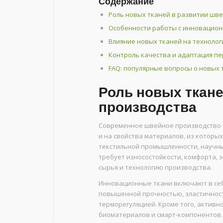
Содержание
Роль новых тканей в развитии шв
Особенности работы с инновацио
Влияние новых тканей на техноло
Контроль качества и адаптация п
FAQ: популярные вопросы о новых 
Роль новых ткане
производства
Современное швейное производство в
и на свойства материалов, из которы
текстильной промышленности, научны
требует износостойкости, комфорта, 
сырья и технологию производства.
Инновационные ткани включают в се
повышенной прочностью, эластичнос
терморегуляцией. Кроме того, активн
биоматериалов и смарт-компонентов.