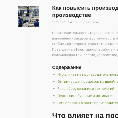
Как повысить производ
производстве
/
/
19.09.2020
в
Статьи
от
admin
Производительность труда на швейно
выполнения заказов и устойчивость б
стабильного спроса недостаточная ор
Повышение эффективности работы пер
включающая технологии, управление,
Содержание
Что влияет на производительность
Оптимизация процессов на швейн
Роль оборудования и технологий
Персонал, обучение и мотивация
FAQ: вопросы о росте производите
Что влияет на пр