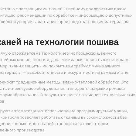
ействию с поставщиками тканей. Швейному предприятию важно
ентацию, рекомендации по обработке и информацию о допустимых
ошибок и ускоряет адаптацию производства к новым материалам.
каней на технологии пошива
ямую отражается на технологических процессах швейного
ейных машин, типы игл, давление лапки, скорость шитья и даже
мер, ткани с защитными покрытиями требуют минимального
 материалы — высокой точности и аккуратности на каждом этапе.
реносят традиционные методы влажно-тепловой обработки. Это
вать используемое оборудование и внедрять щадящие режимы
формообразования. В результате растёт значение технологических
ов.
лируют автоматизацию. Использование программируемых машин,
 контроля позволяет работать с тканями высокой сложности без
дрение новых типов тканей становится катализатором
вейного производства.