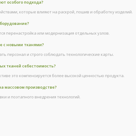
ют особого подхода?
ствами, которые влияют на раскрой, пошив и обработку изделий.
оборудование?
ется перенастройка или модернизация отдельных узлов.
те с новыми тканями?
ать персонал и строго соблюдать технологические карты.
ых тканей себестоимость?
ективе это компенсируется более высокой ценностью продукта.
на массовом производстве?
овки и поэтапного внедрения технологий.