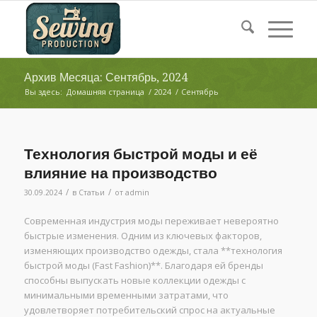
Архив Месяца: Сентябрь, 2024
Вы здесь:
Домашняя страница
/
2024
/
Сентябрь
Технология быстрой моды и её
влияние на производство
/
/
30.09.2024
в
Статьи
от
admin
Современная индустрия моды переживает невероятно
быстрые изменения. Одним из ключевых факторов,
изменяющих производство одежды, стала **технология
быстрой моды (Fast Fashion)**. Благодаря ей бренды
способны выпускать новые коллекции одежды с
минимальными временными затратами, что
удовлетворяет потребительский спрос на актуальные