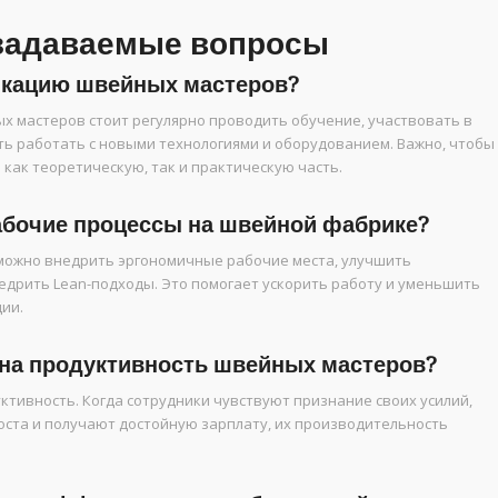
 задаваемые вопросы
икацию швейных мастеров?
 мастеров стоит регулярно проводить обучение, участвовать в
ть работать с новыми технологиями и оборудованием. Важно, чтобы
как теоретическую, так и практическую часть.
рабочие процессы на швейной фабрике?
можно внедрить эргономичные рабочие места, улучшить
едрить Lean-подходы. Это помогает ускорить работу и уменьшить
ии.
т на продуктивность швейных мастеров?
тивность. Когда сотрудники чувствуют признание своих усилий,
оста и получают достойную зарплату, их производительность