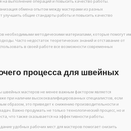
я на выполнение операций и повысить качество работы.
анизация обмена опытом между мастерами из разных
т улучшить общие стандарты работы и повысить качество
ров необходимыми методическими материалами, которые помогут и
одходы. Часто недостаток теоретических знаний и отставание от
пользовать в своей работе все возможности современных
очего процесса для швейных
ы швейных мастеров не менее важным фактором является
Даже при наличии высококвалифицированных специалистов, если
ным образом, это приведет к снижению производительности и
дач. Важно продумать не только технологический процесс, но и
та, что также сказывается на эффективности работы.
дание удобных рабочих мест для мастеров помогает снизить