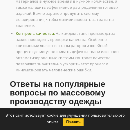
материалов в нужное время и в нужном количестве, а
также наладить эффективное распределение готовых
изделий. Важно заранее продумать систему
складирования, чтобы минимизировать затраты на
хранение.
Контроль качества:
На каждом этапе производства
важно проводить проверки качества. Особенно
критичными являются этапы раскроя и швейный
процесс, где могут возникать дефекты ткани или швов.
Автоматизированные системы контроля качества
позволяют значительно ускорить этот процесс и
минимизировать человеческие ошибки.
Ответы на популярные
вопросы по массовому
производству одежды
1. Как повысить эффективность
Этот сайт использует cookie для улучшения пользовательского
массового производства одежды?
опыта.
Принять
Для повышения эффективности массового производства