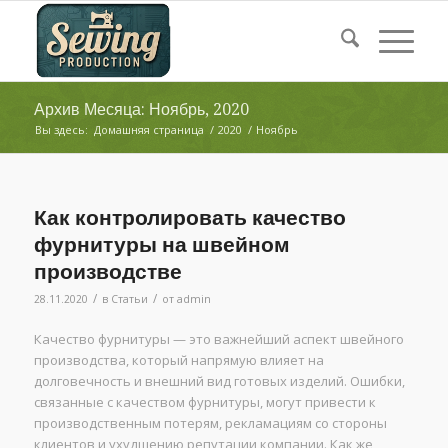
Архив Месяца: Ноябрь, 2020
Вы здесь:
Домашняя страница
/
2020
/
Ноябрь
Как контролировать качество
фурнитуры на швейном
производстве
/
/
28.11.2020
в
Статьи
от
admin
Качество фурнитуры — это важнейший аспект швейного
производства, который напрямую влияет на
долговечность и внешний вид готовых изделий. Ошибки,
связанные с качеством фурнитуры, могут привести к
производственным потерям, рекламациям со стороны
клиентов и ухудшению репутации компании. Как же