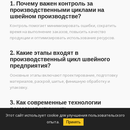
1. Почему важен контроль за
производственными циклами на
швейном производстве?
Контроль помогает минимизировать ошибки, сократить
время на выполнение заказов, повысить качество
продукции и оптимизировать использование ресурсов.
2. Какие этапы входят в
производственный цикл швейного
предприятия?
Основные этапы включают проектирование, подготовку
материалов, раскрой, шитье, финишную обработку и
упаковку.
3. Как современные технологии
помогают улучшить
производственные циклы?
Этот сайт использует cookie для улучшения пользовательского
опыта.
Принять
Использование программных решений для управления