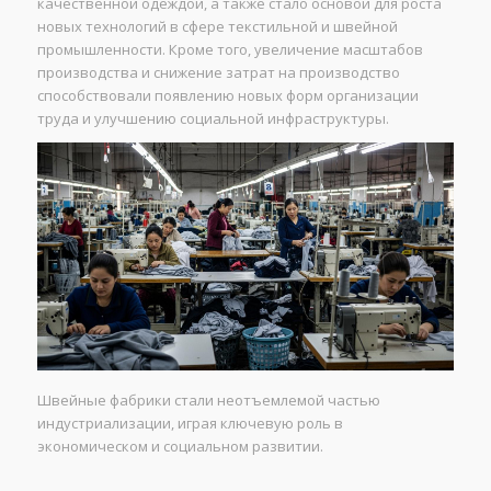
качественной одеждой, а также стало основой для роста
новых технологий в сфере текстильной и швейной
промышленности. Кроме того, увеличение масштабов
производства и снижение затрат на производство
способствовали появлению новых форм организации
труда и улучшению социальной инфраструктуры.
Швейные фабрики стали неотъемлемой частью
индустриализации, играя ключевую роль в
экономическом и социальном развитии.