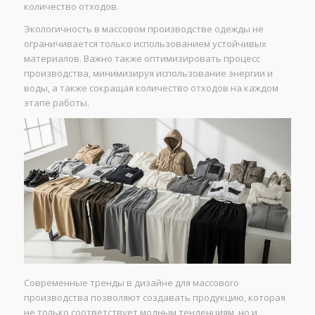
количество отходов.
Экологичность в массовом производстве одежды не
ограничивается только использованием устойчивых
материалов. Важно также оптимизировать процесс
производства, минимизируя использование энергии и
воды, а также сокращая количество отходов на каждом
этапе работы.
Современные тренды в дизайне для массового
производства позволяют создавать продукцию, которая
не только соответствует модным тенденциям, но и