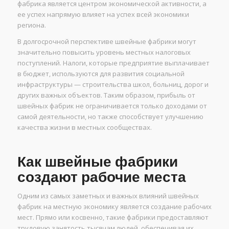
фабрика является центром экономической активности, а
ее успех напрямую влияет на успех всей экономики
региона.
В долгосрочной перспективе швейные фабрики могут
значительно повысить уровень местных налоговых
поступлений. Налоги, которые предприятие выплачивает
в бюджет, используются для развития социальной
инфраструктуры — строительства школ, больниц, дорог и
других важных объектов. Таким образом, прибыль от
швейных фабрик не ограничивается только доходами от
самой деятельности, но также способствует улучшению
качества жизни в местных сообществах.
Как швейные фабрики
создают рабочие места
Одним из самых заметных и важных влияний швейных
фабрик на местную экономику является создание рабочих
мест. Прямо или косвенно, такие фабрики предоставляют
трудовую занятость тысячам людей, обеспечивая их